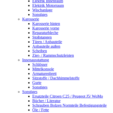
Elektrik Innenraum
Elektrik Motorraum
Wischanlage
Sonstiges
Karosserie
Karosserie hinten
Karosserie vorne
Reparaturbleche
Stoßstangen
Türen / Anbauteile
Anbauteile außen
Scheiben
Zier- / Rammschutzleisten
Innenausstattung
Schlösser
Mittelkonsole
Armaturenbrett
Sitzstoffe / Dachhimmelstoffe
Gurte
Sonstiges
Sonstiges
Ersatzteile Citroen C25 / Peugeot J5/ WoMo
Bücher / Literatur
Schrauben Bolzen Normteile Befestigungsteile
Öle / Fette