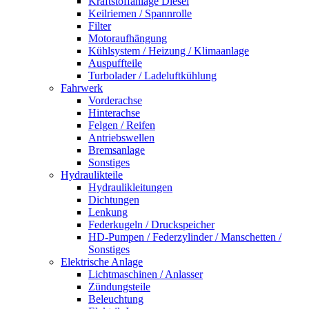
Kraftstoffanlage Diesel
Keilriemen / Spannrolle
Filter
Motoraufhängung
Kühlsystem / Heizung / Klimaanlage
Auspuffteile
Turbolader / Ladeluftkühlung
Fahrwerk
Vorderachse
Hinterachse
Felgen / Reifen
Antriebswellen
Bremsanlage
Sonstiges
Hydraulikteile
Hydraulikleitungen
Dichtungen
Lenkung
Federkugeln / Druckspeicher
HD-Pumpen / Federzylinder / Manschetten /
Sonstiges
Elektrische Anlage
Lichtmaschinen / Anlasser
Zündungsteile
Beleuchtung