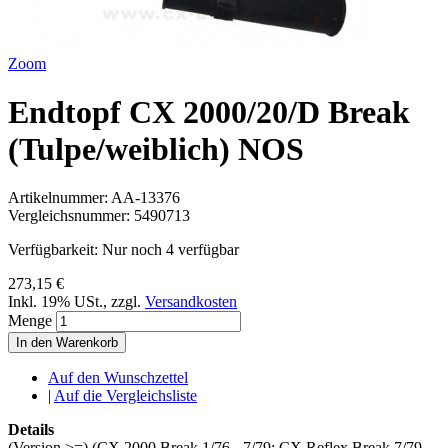
Zoom
Endtopf CX 2000/20/D Break
(Tulpe/weiblich) NOS
Artikelnummer:
AA-13376
Vergleichsnummer:
5490713
Verfügbarkeit:
Nur noch 4 verfügbar
273,15 €
Inkl. 19% USt.
,
zzgl.
Versandkosten
Menge
In den Warenkorb
Auf den Wunschzettel
|
Auf die Vergleichsliste
Details
(Version >=) (CX 2000 Break 1/76 - 7/79; CX Reflex Break 7/79 -