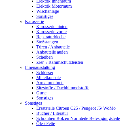
Elektrik Innenraum
Elektrik Motorraum
Wischanlage
Sonstiges
Karosserie
Karosserie hinten
Karosserie vorne
Reparaturbleche
Stoßstangen
Türen / Anbauteile
Anbauteile außen
Scheiben
Zier- / Rammschutzleisten
Innenausstattung
Schlösser
Mittelkonsole
Armaturenbrett
Sitzstoffe / Dachhimmelstoffe
Gurte
Sonstiges
Sonstiges
Ersatzteile Citroen C25 / Peugeot J5/ WoMo
Bücher / Literatur
Schrauben Bolzen Normteile Befestigungsteile
Öle / Fette