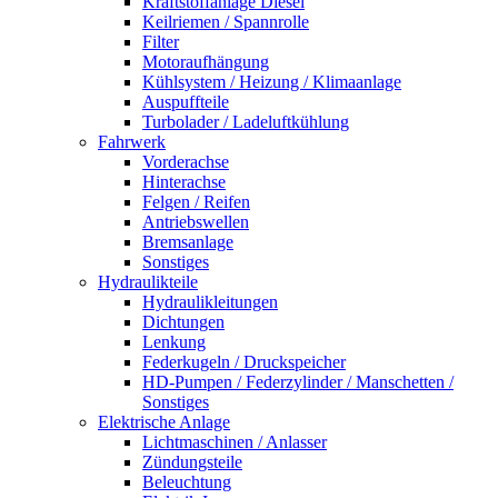
Kraftstoffanlage Diesel
Keilriemen / Spannrolle
Filter
Motoraufhängung
Kühlsystem / Heizung / Klimaanlage
Auspuffteile
Turbolader / Ladeluftkühlung
Fahrwerk
Vorderachse
Hinterachse
Felgen / Reifen
Antriebswellen
Bremsanlage
Sonstiges
Hydraulikteile
Hydraulikleitungen
Dichtungen
Lenkung
Federkugeln / Druckspeicher
HD-Pumpen / Federzylinder / Manschetten /
Sonstiges
Elektrische Anlage
Lichtmaschinen / Anlasser
Zündungsteile
Beleuchtung