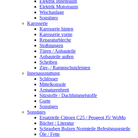
Elektrik Innenraum
Elektrik Motorraum
Wischanlage
Sonstiges
Karosserie
Karosserie hinten
Karosserie vorne
Reparaturbleche
Stoßstangen
Türen / Anbauteile
Anbauteile außen
Scheiben
Zier- / Rammschutzleisten
Innenausstattung
Schlösser
Mittelkonsole
Armaturenbrett
Sitzstoffe / Dachhimmelstoffe
Gurte
Sonstiges
Sonstiges
Ersatzteile Citroen C25 / Peugeot J5/ WoMo
Bücher / Literatur
Schrauben Bolzen Normteile Befestigungsteile
Öle / Fette