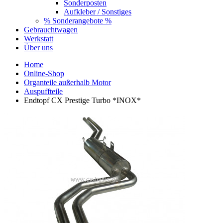
Sonderposten
Aufkleber / Sonstiges
% Sonderangebote %
Gebrauchtwagen
Werkstatt
Über uns
Home
Online-Shop
Organteile außerhalb Motor
Auspuffteile
Endtopf CX Prestige Turbo *INOX*