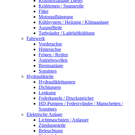
Kraftstoffanlage Diesel
Keilriemen / Spannrolle
Filter
Motoraufhängung
Kühlsystem / Heizung / Klimaanlage
Auspuffteile
Turbolader / Ladeluftkühlung
Fahrwerk
Vorderachse
Hinterachse
Felgen / Reifen
Antriebswellen
Bremsanlage
Sonstiges
Hydraulikteile
Hydraulikleitungen
Dichtungen
Lenkung
Federkugeln / Druckspeicher
HD-Pumpen / Federzylinder / Manschetten /
Sonstiges
Elektrische Anlage
Lichtmaschinen / Anlasser
Zündungsteile
Beleuchtung