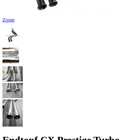
Zoom
Endtopf CX Prestige Turbo