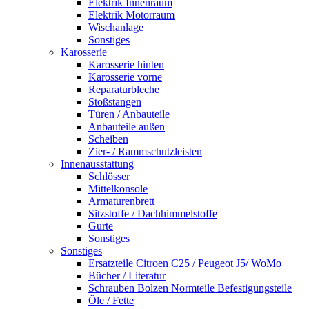
Elektrik Innenraum
Elektrik Motorraum
Wischanlage
Sonstiges
Karosserie
Karosserie hinten
Karosserie vorne
Reparaturbleche
Stoßstangen
Türen / Anbauteile
Anbauteile außen
Scheiben
Zier- / Rammschutzleisten
Innenausstattung
Schlösser
Mittelkonsole
Armaturenbrett
Sitzstoffe / Dachhimmelstoffe
Gurte
Sonstiges
Sonstiges
Ersatzteile Citroen C25 / Peugeot J5/ WoMo
Bücher / Literatur
Schrauben Bolzen Normteile Befestigungsteile
Öle / Fette