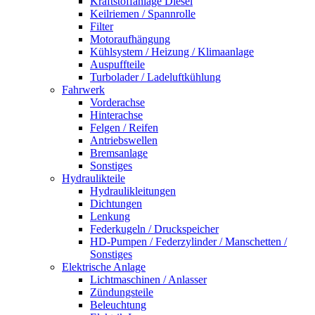
Kraftstoffanlage Diesel
Keilriemen / Spannrolle
Filter
Motoraufhängung
Kühlsystem / Heizung / Klimaanlage
Auspuffteile
Turbolader / Ladeluftkühlung
Fahrwerk
Vorderachse
Hinterachse
Felgen / Reifen
Antriebswellen
Bremsanlage
Sonstiges
Hydraulikteile
Hydraulikleitungen
Dichtungen
Lenkung
Federkugeln / Druckspeicher
HD-Pumpen / Federzylinder / Manschetten /
Sonstiges
Elektrische Anlage
Lichtmaschinen / Anlasser
Zündungsteile
Beleuchtung