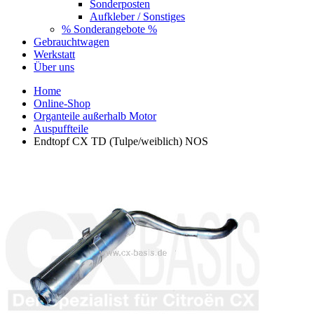
Sonderposten
Aufkleber / Sonstiges
% Sonderangebote %
Gebrauchtwagen
Werkstatt
Über uns
Home
Online-Shop
Organteile außerhalb Motor
Auspuffteile
Endtopf CX TD (Tulpe/weiblich) NOS