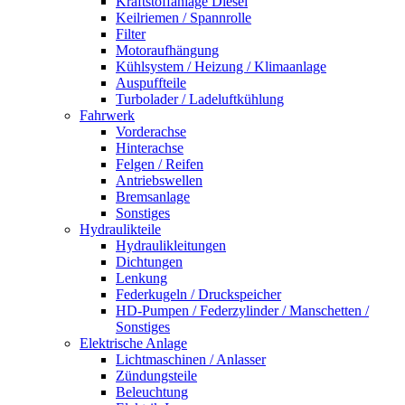
Kraftstoffanlage Diesel
Keilriemen / Spannrolle
Filter
Motoraufhängung
Kühlsystem / Heizung / Klimaanlage
Auspuffteile
Turbolader / Ladeluftkühlung
Fahrwerk
Vorderachse
Hinterachse
Felgen / Reifen
Antriebswellen
Bremsanlage
Sonstiges
Hydraulikteile
Hydraulikleitungen
Dichtungen
Lenkung
Federkugeln / Druckspeicher
HD-Pumpen / Federzylinder / Manschetten /
Sonstiges
Elektrische Anlage
Lichtmaschinen / Anlasser
Zündungsteile
Beleuchtung