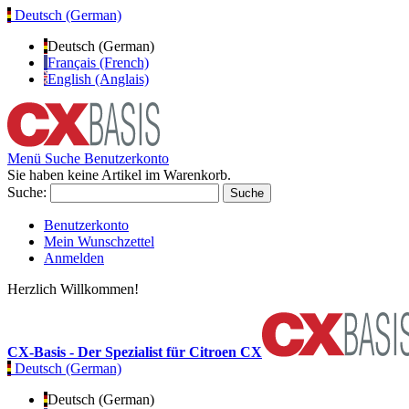
Deutsch (German)
Deutsch (German)
Français (French)
English (Anglais)
Menü
Suche
Benutzerkonto
Sie haben keine Artikel im Warenkorb.
Suche:
Suche
Benutzerkonto
Mein Wunschzettel
Anmelden
Herzlich Willkommen!
CX-Basis - Der Spezialist für Citroen CX
Deutsch (German)
Deutsch (German)