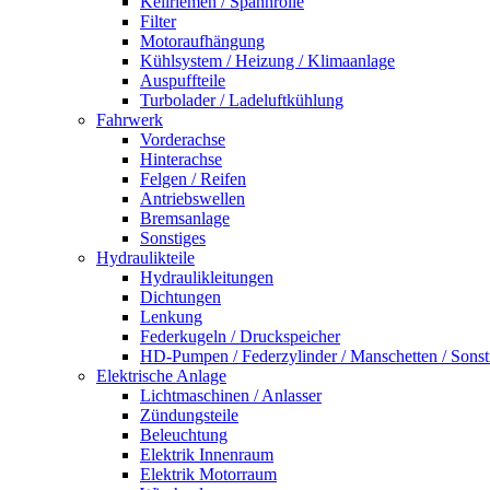
Keilriemen / Spannrolle
Filter
Motoraufhängung
Kühlsystem / Heizung / Klimaanlage
Auspuffteile
Turbolader / Ladeluftkühlung
Fahrwerk
Vorderachse
Hinterachse
Felgen / Reifen
Antriebswellen
Bremsanlage
Sonstiges
Hydraulikteile
Hydraulikleitungen
Dichtungen
Lenkung
Federkugeln / Druckspeicher
HD-Pumpen / Federzylinder / Manschetten / Sonst
Elektrische Anlage
Lichtmaschinen / Anlasser
Zündungsteile
Beleuchtung
Elektrik Innenraum
Elektrik Motorraum