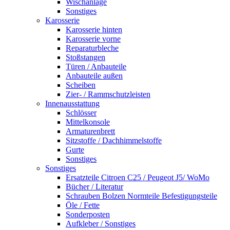
Wischanlage
Sonstiges
Karosserie
Karosserie hinten
Karosserie vorne
Reparaturbleche
Stoßstangen
Türen / Anbauteile
Anbauteile außen
Scheiben
Zier- / Rammschutzleisten
Innenausstattung
Schlösser
Mittelkonsole
Armaturenbrett
Sitzstoffe / Dachhimmelstoffe
Gurte
Sonstiges
Sonstiges
Ersatzteile Citroen C25 / Peugeot J5/ WoMo
Bücher / Literatur
Schrauben Bolzen Normteile Befestigungsteile
Öle / Fette
Sonderposten
Aufkleber / Sonstiges