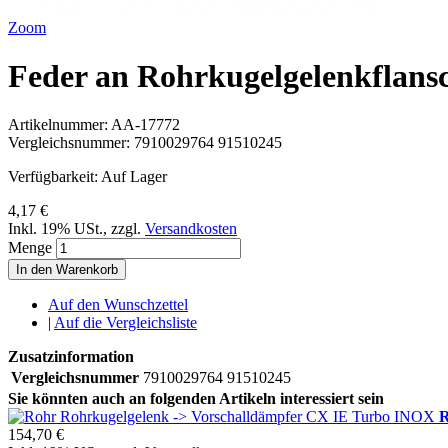
Zoom
Feder an Rohrkugelgelenkflans
Artikelnummer:
AA-17772
Vergleichsnummer:
7910029764 91510245
Verfügbarkeit:
Auf Lager
4,17 €
Inkl. 19% USt.
,
zzgl.
Versandkosten
Menge
In den Warenkorb
Auf den Wunschzettel
|
Auf die Vergleichsliste
Zusatzinformation
Vergleichsnummer
7910029764 91510245
Sie könnten auch an folgenden Artikeln interessiert sein
R
154,70 €