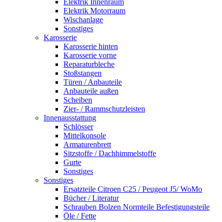
Elektrik Innenraum
Elektrik Motorraum
Wischanlage
Sonstiges
Karosserie
Karosserie hinten
Karosserie vorne
Reparaturbleche
Stoßstangen
Türen / Anbauteile
Anbauteile außen
Scheiben
Zier- / Rammschutzleisten
Innenausstattung
Schlösser
Mittelkonsole
Armaturenbrett
Sitzstoffe / Dachhimmelstoffe
Gurte
Sonstiges
Sonstiges
Ersatzteile Citroen C25 / Peugeot J5/ WoMo
Bücher / Literatur
Schrauben Bolzen Normteile Befestigungsteile
Öle / Fette