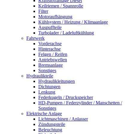
Kraftstoffanlage Diesel
Keilriemen / Spannrolle
Filter
Motoraufhängung
Kühlsystem / Heizung / Klimaanlage
Auspuffteile
Turbolader / Ladeluftkühlung
Fahrwerk
Vorderachse
Hinterachse
Felgen / Reifen
Antriebswellen
Bremsanlage
Sonstiges
Hydraulikteile
Hydraulikleitungen
Dichtungen
Lenkung
Federkugeln / Druckspeicher
HD-Pumpen / Federzylinder / Manschetten /
Sonstiges
Elektrische Anlage
Lichtmaschinen / Anlasser
Zündungsteile
Beleuchtung