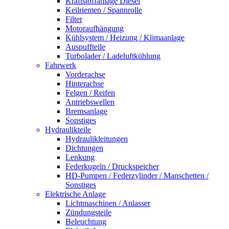
Kraftstoffanlage Diesel
Keilriemen / Spannrolle
Filter
Motoraufhängung
Kühlsystem / Heizung / Klimaanlage
Auspuffteile
Turbolader / Ladeluftkühlung
Fahrwerk
Vorderachse
Hinterachse
Felgen / Reifen
Antriebswellen
Bremsanlage
Sonstiges
Hydraulikteile
Hydraulikleitungen
Dichtungen
Lenkung
Federkugeln / Druckspeicher
HD-Pumpen / Federzylinder / Manschetten /
Sonstiges
Elektrische Anlage
Lichtmaschinen / Anlasser
Zündungsteile
Beleuchtung