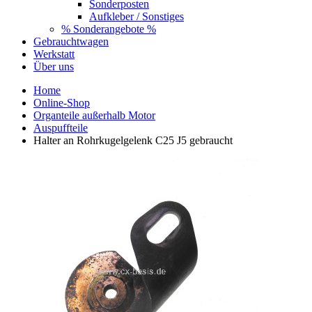
Sonderposten
Aufkleber / Sonstiges
% Sonderangebote %
Gebrauchtwagen
Werkstatt
Über uns
Home
Online-Shop
Organteile außerhalb Motor
Auspuffteile
Halter an Rohrkugelgelenk C25 J5 gebraucht