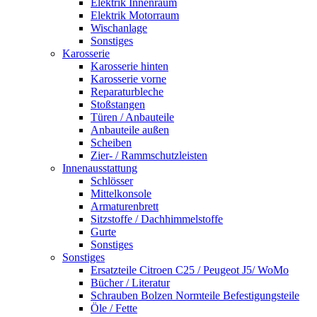
Elektrik Innenraum
Elektrik Motorraum
Wischanlage
Sonstiges
Karosserie
Karosserie hinten
Karosserie vorne
Reparaturbleche
Stoßstangen
Türen / Anbauteile
Anbauteile außen
Scheiben
Zier- / Rammschutzleisten
Innenausstattung
Schlösser
Mittelkonsole
Armaturenbrett
Sitzstoffe / Dachhimmelstoffe
Gurte
Sonstiges
Sonstiges
Ersatzteile Citroen C25 / Peugeot J5/ WoMo
Bücher / Literatur
Schrauben Bolzen Normteile Befestigungsteile
Öle / Fette