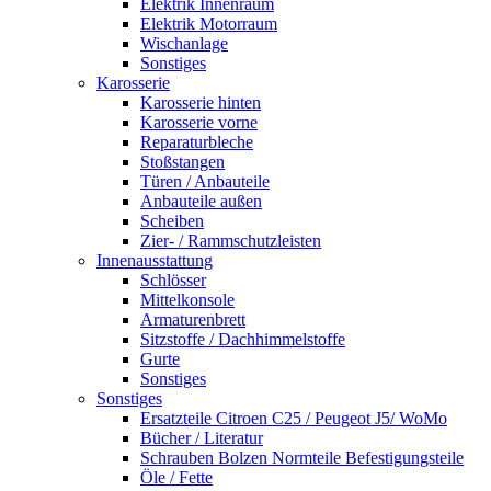
Elektrik Innenraum
Elektrik Motorraum
Wischanlage
Sonstiges
Karosserie
Karosserie hinten
Karosserie vorne
Reparaturbleche
Stoßstangen
Türen / Anbauteile
Anbauteile außen
Scheiben
Zier- / Rammschutzleisten
Innenausstattung
Schlösser
Mittelkonsole
Armaturenbrett
Sitzstoffe / Dachhimmelstoffe
Gurte
Sonstiges
Sonstiges
Ersatzteile Citroen C25 / Peugeot J5/ WoMo
Bücher / Literatur
Schrauben Bolzen Normteile Befestigungsteile
Öle / Fette