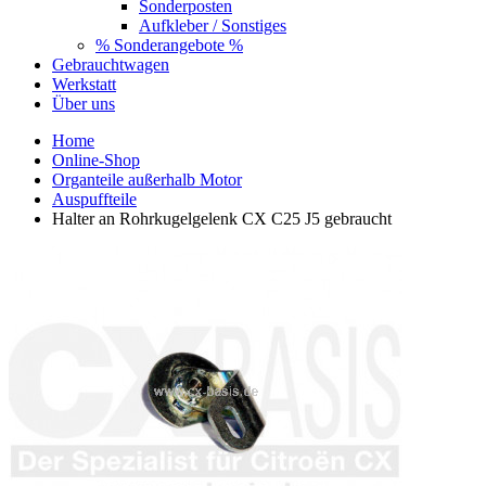
Sonderposten
Aufkleber / Sonstiges
% Sonderangebote %
Gebrauchtwagen
Werkstatt
Über uns
Home
Online-Shop
Organteile außerhalb Motor
Auspuffteile
Halter an Rohrkugelgelenk CX C25 J5 gebraucht