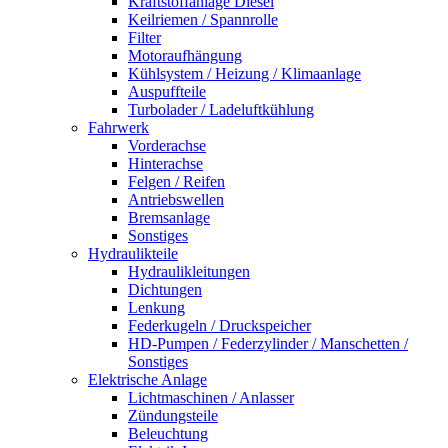
Kraftstoffanlage Diesel
Keilriemen / Spannrolle
Filter
Motoraufhängung
Kühlsystem / Heizung / Klimaanlage
Auspuffteile
Turbolader / Ladeluftkühlung
Fahrwerk
Vorderachse
Hinterachse
Felgen / Reifen
Antriebswellen
Bremsanlage
Sonstiges
Hydraulikteile
Hydraulikleitungen
Dichtungen
Lenkung
Federkugeln / Druckspeicher
HD-Pumpen / Federzylinder / Manschetten /
Sonstiges
Elektrische Anlage
Lichtmaschinen / Anlasser
Zündungsteile
Beleuchtung