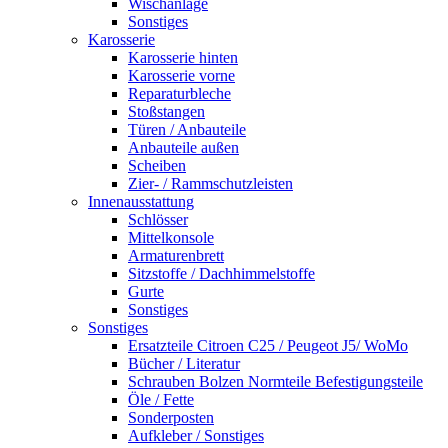
Wischanlage
Sonstiges
Karosserie
Karosserie hinten
Karosserie vorne
Reparaturbleche
Stoßstangen
Türen / Anbauteile
Anbauteile außen
Scheiben
Zier- / Rammschutzleisten
Innenausstattung
Schlösser
Mittelkonsole
Armaturenbrett
Sitzstoffe / Dachhimmelstoffe
Gurte
Sonstiges
Sonstiges
Ersatzteile Citroen C25 / Peugeot J5/ WoMo
Bücher / Literatur
Schrauben Bolzen Normteile Befestigungsteile
Öle / Fette
Sonderposten
Aufkleber / Sonstiges