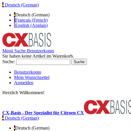
Deutsch (German)
Deutsch (German)
Français (French)
English (Anglais)
Menü
Suche
Benutzerkonto
Sie haben keine Artikel im Warenkorb.
Suche:
Suche
Benutzerkonto
Mein Wunschzettel
Anmelden
Herzlich Willkommen!
CX-Basis - Der Spezialist für Citroen CX
Deutsch (German)
Deutsch (German)