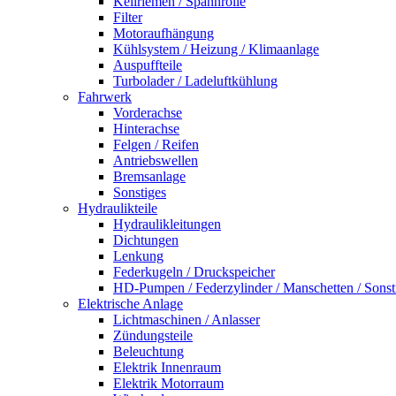
Keilriemen / Spannrolle
Filter
Motoraufhängung
Kühlsystem / Heizung / Klimaanlage
Auspuffteile
Turbolader / Ladeluftkühlung
Fahrwerk
Vorderachse
Hinterachse
Felgen / Reifen
Antriebswellen
Bremsanlage
Sonstiges
Hydraulikteile
Hydraulikleitungen
Dichtungen
Lenkung
Federkugeln / Druckspeicher
HD-Pumpen / Federzylinder / Manschetten / Sonst
Elektrische Anlage
Lichtmaschinen / Anlasser
Zündungsteile
Beleuchtung
Elektrik Innenraum
Elektrik Motorraum