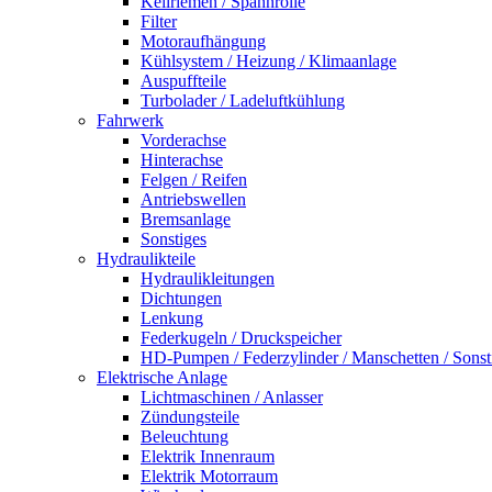
Keilriemen / Spannrolle
Filter
Motoraufhängung
Kühlsystem / Heizung / Klimaanlage
Auspuffteile
Turbolader / Ladeluftkühlung
Fahrwerk
Vorderachse
Hinterachse
Felgen / Reifen
Antriebswellen
Bremsanlage
Sonstiges
Hydraulikteile
Hydraulikleitungen
Dichtungen
Lenkung
Federkugeln / Druckspeicher
HD-Pumpen / Federzylinder / Manschetten / Sonst
Elektrische Anlage
Lichtmaschinen / Anlasser
Zündungsteile
Beleuchtung
Elektrik Innenraum
Elektrik Motorraum