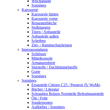
Wischanlage
Sonstiges
Karosserie
Karosserie hinten
Karosserie vorne
Reparaturbleche
Stoßstangen
Türen / Anbauteile
Anbauteile außen
Scheiben
Zier- / Rammschutzleisten
Innenausstattung
Schlösser
Mittelkonsole
Armaturenbrett
Sitzstoffe / Dachhimmelstoffe
Gurte
Sonstiges
Sonstiges
Ersatzteile Citroen C25 / Peugeot J5/ WoMo
Bücher / Literatur
Schrauben Bolzen Normteile Befestigungsteile
Öle / Fette
Sonderposten
Aufkleber / Sonstiges