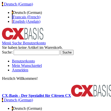
Deutsch (German)
Deutsch (German)
Français (French)
English (Anglais)
Menü
Suche
Benutzerkonto
Sie haben keine Artikel im Warenkorb.
Suche:
Suche
Benutzerkonto
Mein Wunschzettel
Anmelden
Herzlich Willkommen!
CX-Basis - Der Spezialist für Citroen CX
Deutsch (German)
Deutsch (German)