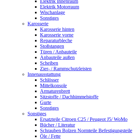
Elektrik Innenraum
Elektrik Motorraum
Wischanlage
Sonstiges
Karosserie
Karosserie hinten
Karosserie vorne
Reparaturbleche
Stoßstangen
Türen / Anbauteile
Anbauteile außen
Scheiben
Zier- / Rammschutzleisten
Innenausstattung
Schlösser
Mittelkonsole
Armaturenbrett
Sitzstoffe / Dachhimmelstoffe
Gurte
Sonstiges
Sonstiges
Ersatzteile Citroen C25 / Peugeot J5/ WoMo
Bücher / Literatur
Schrauben Bolzen Normteile Befestigungsteile
Öle / Fette