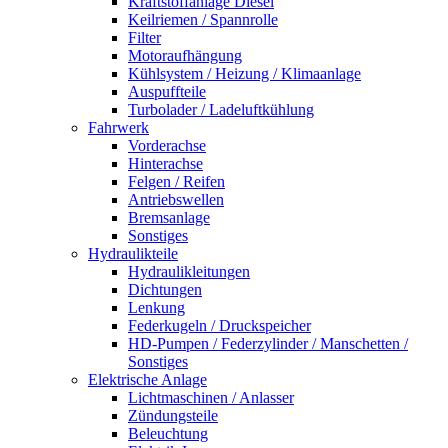
Kraftstoffanlage Diesel
Keilriemen / Spannrolle
Filter
Motoraufhängung
Kühlsystem / Heizung / Klimaanlage
Auspuffteile
Turbolader / Ladeluftkühlung
Fahrwerk
Vorderachse
Hinterachse
Felgen / Reifen
Antriebswellen
Bremsanlage
Sonstiges
Hydraulikteile
Hydraulikleitungen
Dichtungen
Lenkung
Federkugeln / Druckspeicher
HD-Pumpen / Federzylinder / Manschetten /
Sonstiges
Elektrische Anlage
Lichtmaschinen / Anlasser
Zündungsteile
Beleuchtung