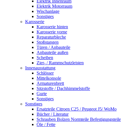
Elektrik Innenraum
Elektrik Motorraum
Wischanlage
Sonstiges
Karosserie
Karosserie hinten
Karosserie vorne
Reparaturbleche
Stoßstangen
Türen / Anbauteile
Anbauteile außen
Scheiben
Zier- / Rammschutzleisten
Innenausstattung
Schlösser
Mittelkonsole
Armaturenbrett
Sitzstoffe / Dachhimmelstoffe
Gurte
Sonstiges
Sonstiges
Ersatzteile Citroen C25 / Peugeot J5/ WoMo
Bücher / Literatur
Schrauben Bolzen Normteile Befestigungsteile
Öle / Fette