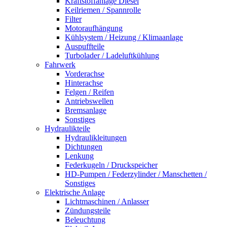
Kraftstoffanlage Diesel
Keilriemen / Spannrolle
Filter
Motoraufhängung
Kühlsystem / Heizung / Klimaanlage
Auspuffteile
Turbolader / Ladeluftkühlung
Fahrwerk
Vorderachse
Hinterachse
Felgen / Reifen
Antriebswellen
Bremsanlage
Sonstiges
Hydraulikteile
Hydraulikleitungen
Dichtungen
Lenkung
Federkugeln / Druckspeicher
HD-Pumpen / Federzylinder / Manschetten /
Sonstiges
Elektrische Anlage
Lichtmaschinen / Anlasser
Zündungsteile
Beleuchtung