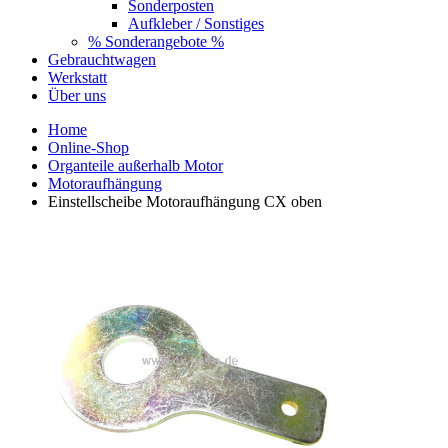
Sonderposten
Aufkleber / Sonstiges
% Sonderangebote %
Gebrauchtwagen
Werkstatt
Über uns
Home
Online-Shop
Organteile außerhalb Motor
Motoraufhängung
Einstellscheibe Motoraufhängung CX oben