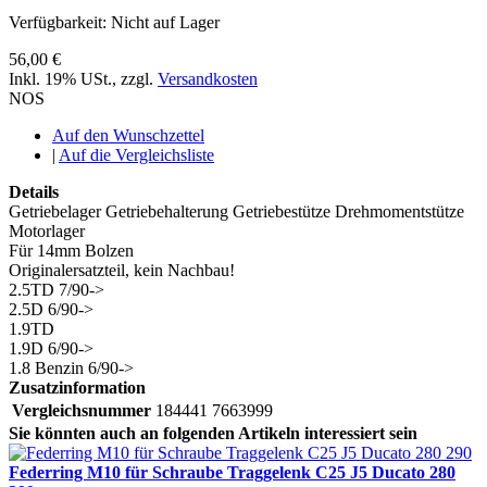
Verfügbarkeit:
Nicht auf Lager
56,00 €
Inkl. 19% USt.
,
zzgl.
Versandkosten
NOS
Auf den Wunschzettel
|
Auf die Vergleichsliste
Details
Getriebelager Getriebehalterung Getriebestütze Drehmomentstütze
Motorlager
Für 14mm Bolzen
Originalersatzteil, kein Nachbau!
2.5TD 7/90->
2.5D 6/90->
1.9TD
1.9D 6/90->
1.8 Benzin 6/90->
Zusatzinformation
Vergleichsnummer
184441 7663999
Sie könnten auch an folgenden Artikeln interessiert sein
Federring M10 für Schraube Traggelenk C25 J5 Ducato 280