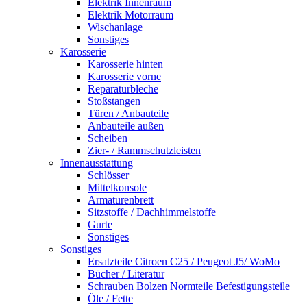
Elektrik Innenraum
Elektrik Motorraum
Wischanlage
Sonstiges
Karosserie
Karosserie hinten
Karosserie vorne
Reparaturbleche
Stoßstangen
Türen / Anbauteile
Anbauteile außen
Scheiben
Zier- / Rammschutzleisten
Innenausstattung
Schlösser
Mittelkonsole
Armaturenbrett
Sitzstoffe / Dachhimmelstoffe
Gurte
Sonstiges
Sonstiges
Ersatzteile Citroen C25 / Peugeot J5/ WoMo
Bücher / Literatur
Schrauben Bolzen Normteile Befestigungsteile
Öle / Fette