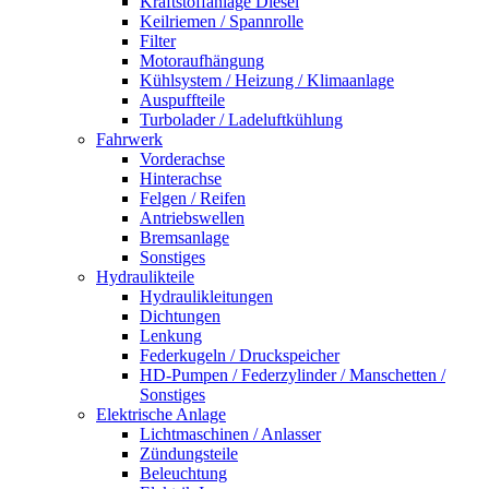
Kraftstoffanlage Diesel
Keilriemen / Spannrolle
Filter
Motoraufhängung
Kühlsystem / Heizung / Klimaanlage
Auspuffteile
Turbolader / Ladeluftkühlung
Fahrwerk
Vorderachse
Hinterachse
Felgen / Reifen
Antriebswellen
Bremsanlage
Sonstiges
Hydraulikteile
Hydraulikleitungen
Dichtungen
Lenkung
Federkugeln / Druckspeicher
HD-Pumpen / Federzylinder / Manschetten /
Sonstiges
Elektrische Anlage
Lichtmaschinen / Anlasser
Zündungsteile
Beleuchtung