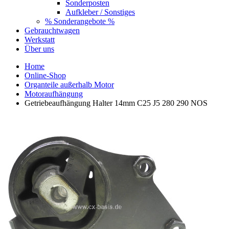
Sonderposten
Aufkleber / Sonstiges
% Sonderangebote %
Gebrauchtwagen
Werkstatt
Über uns
Home
Online-Shop
Organteile außerhalb Motor
Motoraufhängung
Getriebeaufhängung Halter 14mm C25 J5 280 290 NOS