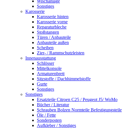
Wischanlage
Sonstiges
Karosserie
Karosserie hinten
Karosserie vorne
Reparaturbleche
Stoßstangen
Türen / Anbauteile
Anbauteile außen
Scheiben
Zier- / Rammschutzleisten
Innenausstattung
Schlösser
Mittelkonsole
Armaturenbrett
Sitzstoffe / Dachhimmelstoffe
Gurte
Sonstiges
Sonstiges
Ersatzteile Citroen C25 / Peugeot J5/ WoMo
Bücher / Literatur
Schrauben Bolzen Normteile Befestigungsteile
Öle / Fette
Sonderposten
Aufkleber / Sonstiges