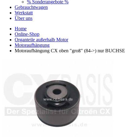
% Sonderangebote %
Gebrauchtwagen
Werkstatt
Über uns
Home
Online-Shop
Organteile außerhalb Motor
Motoraufhängung
Motoraufhängung CX oben "groß" (84->) nur BUCHSE