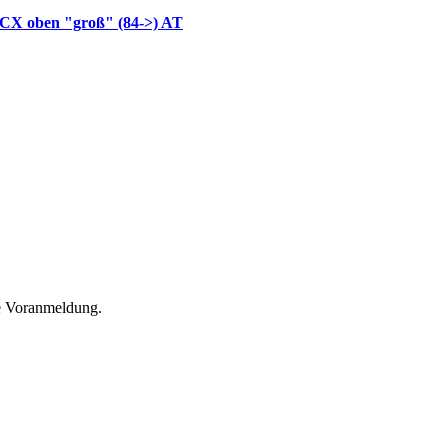
CX oben "groß" (84->) AT
he Voranmeldung.