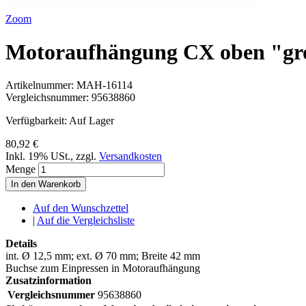
Zoom
Motoraufhängung CX oben "gr
Artikelnummer:
MAH-16114
Vergleichsnummer:
95638860
Verfügbarkeit:
Auf Lager
80,92 €
Inkl. 19% USt.
,
zzgl.
Versandkosten
Menge
In den Warenkorb
Auf den Wunschzettel
|
Auf die Vergleichsliste
Details
int. Ø 12,5 mm; ext. Ø 70 mm; Breite 42 mm
Buchse zum Einpressen in Motoraufhängung
Zusatzinformation
Vergleichsnummer
95638860