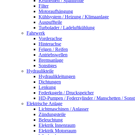
Keilriemen / Spannrolle
Filter
Motoraufhängung
Kühlsystem / Heizung / Klimaanlage
Auspuffteile
Turbolader / Ladeluftkühlung
Fahrwerk
Vorderachse
Hinterachse
Felgen / Reifen
Antriebswellen
Bremsanlage
Sonstiges
Hydraulikteile
Hydraulikleitungen
Dichtungen
Lenkung
Federkugeln / Druckspeicher
HD-Pumpen / Federzylinder / Manschetten / Sonst
Elektrische Anlage
Lichtmaschinen / Anlasser
Zündungsteile
Beleuchtung
Elektrik Innenraum
Elektrik Motorraum