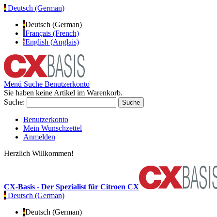
Deutsch (German)
Deutsch (German)
Français (French)
English (Anglais)
Menü
Suche
Benutzerkonto
Sie haben keine Artikel im Warenkorb.
Suche:
Suche
Benutzerkonto
Mein Wunschzettel
Anmelden
Herzlich Willkommen!
CX-Basis - Der Spezialist für Citroen CX
Deutsch (German)
Deutsch (German)