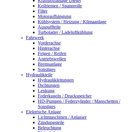
Kraftstoffanlage Diesel
Keilriemen / Spannrolle
Filter
Motoraufhängung
Kühlsystem / Heizung / Klimaanlage
Auspuffteile
Turbolader / Ladeluftkühlung
Fahrwerk
Vorderachse
Hinterachse
Felgen / Reifen
Antriebswellen
Bremsanlage
Sonstiges
Hydraulikteile
Hydraulikleitungen
Dichtungen
Lenkung
Federkugeln / Druckspeicher
HD-Pumpen / Federzylinder / Manschetten /
Sonstiges
Elektrische Anlage
Lichtmaschinen / Anlasser
Zündungsteile
Beleuchtung