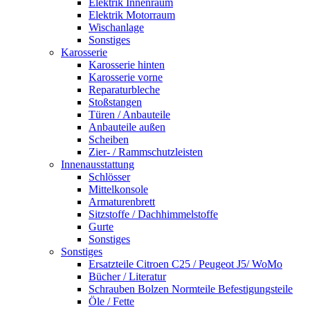
Elektrik Innenraum
Elektrik Motorraum
Wischanlage
Sonstiges
Karosserie
Karosserie hinten
Karosserie vorne
Reparaturbleche
Stoßstangen
Türen / Anbauteile
Anbauteile außen
Scheiben
Zier- / Rammschutzleisten
Innenausstattung
Schlösser
Mittelkonsole
Armaturenbrett
Sitzstoffe / Dachhimmelstoffe
Gurte
Sonstiges
Sonstiges
Ersatzteile Citroen C25 / Peugeot J5/ WoMo
Bücher / Literatur
Schrauben Bolzen Normteile Befestigungsteile
Öle / Fette