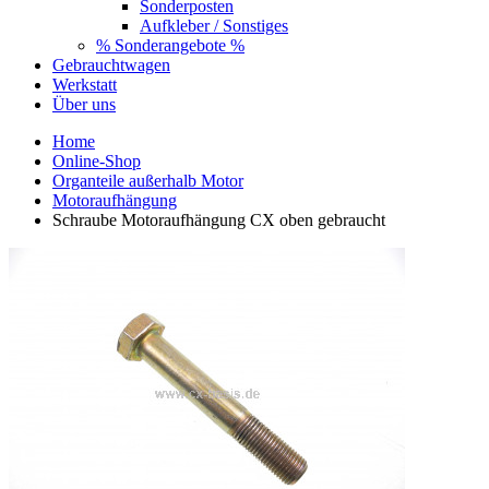
Sonderposten
Aufkleber / Sonstiges
% Sonderangebote %
Gebrauchtwagen
Werkstatt
Über uns
Home
Online-Shop
Organteile außerhalb Motor
Motoraufhängung
Schraube Motoraufhängung CX oben gebraucht