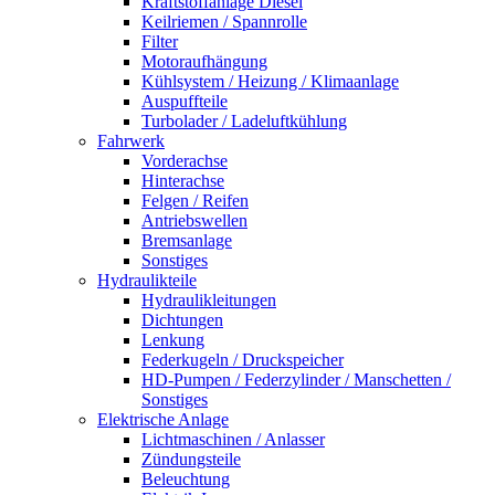
Kraftstoffanlage Diesel
Keilriemen / Spannrolle
Filter
Motoraufhängung
Kühlsystem / Heizung / Klimaanlage
Auspuffteile
Turbolader / Ladeluftkühlung
Fahrwerk
Vorderachse
Hinterachse
Felgen / Reifen
Antriebswellen
Bremsanlage
Sonstiges
Hydraulikteile
Hydraulikleitungen
Dichtungen
Lenkung
Federkugeln / Druckspeicher
HD-Pumpen / Federzylinder / Manschetten /
Sonstiges
Elektrische Anlage
Lichtmaschinen / Anlasser
Zündungsteile
Beleuchtung