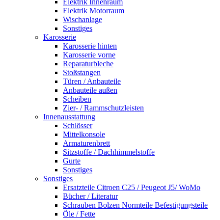
Elektrik Innenraum
Elektrik Motorraum
Wischanlage
Sonstiges
Karosserie
Karosserie hinten
Karosserie vorne
Reparaturbleche
Stoßstangen
Türen / Anbauteile
Anbauteile außen
Scheiben
Zier- / Rammschutzleisten
Innenausstattung
Schlösser
Mittelkonsole
Armaturenbrett
Sitzstoffe / Dachhimmelstoffe
Gurte
Sonstiges
Sonstiges
Ersatzteile Citroen C25 / Peugeot J5/ WoMo
Bücher / Literatur
Schrauben Bolzen Normteile Befestigungsteile
Öle / Fette