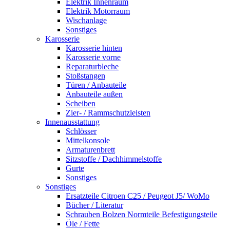
Elektrik Innenraum
Elektrik Motorraum
Wischanlage
Sonstiges
Karosserie
Karosserie hinten
Karosserie vorne
Reparaturbleche
Stoßstangen
Türen / Anbauteile
Anbauteile außen
Scheiben
Zier- / Rammschutzleisten
Innenausstattung
Schlösser
Mittelkonsole
Armaturenbrett
Sitzstoffe / Dachhimmelstoffe
Gurte
Sonstiges
Sonstiges
Ersatzteile Citroen C25 / Peugeot J5/ WoMo
Bücher / Literatur
Schrauben Bolzen Normteile Befestigungsteile
Öle / Fette