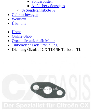
Sonderposten
Aufkleber / Sonstiges
% Sonderangebote %
Gebrauchtwagen
Werkstatt
Über uns
Home
Online-Shop
Organteile außerhalb Motor
Turbolader / Ladeluftkühlung
Dichtung Ölzulauf CX TD1/IE Turbo an TL