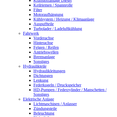
Kraftstoffanlage Diesel
Keilriemen / Spannrolle
Filter
Motoraufhängung
Kühlsystem / Heizung / Klimaanlage
Auspuffteile
Turbolader / Ladeluftkühlung
Fahrwerk
Vorderachse
Hinterachse
Felgen / Reifen
Antriebswellen
Bremsanlage
Sonstiges
Hydraulikteile
Hydraulikleitungen
Dichtungen
Lenkung
Federkugeln / Druckspeicher
HD-Pumpen / Federzylinder / Manschetten /
Sonstiges
Elektrische Anlage
Lichtmaschinen / Anlasser
Zündungsteile
Beleuchtung