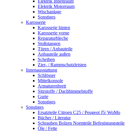
Elektrik Innenraum
Elektrik Motorraum
Wischanlage
Sonstiges
Karosserie
Karosserie hinten
Karosserie vorne
Reparaturbleche
Stoßstangen
Türen / Anbauteile
Anbauteile außen
Scheiben
Zier- / Rammschutzleisten
Innenausstattung
Schlösser
Mittelkonsole
Armaturenbrett
Sitzstoffe / Dachhimmelstoffe
Gurte
Sonstiges
Sonstiges
Ersatzteile Citroen C25 / Peugeot J5/ WoMo
Bücher / Literatur
Schrauben Bolzen Normteile Befestigungsteile
Öle / Fette