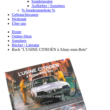
Sonderposten
Aufkleber / Sonstiges
% Sonderangebote %
Gebrauchtwagen
Werkstatt
Über uns
Home
Online-Shop
Sonstiges
Bücher / Literatur
Buch "L'USINE CITROËN à Alnay-sous-Bois"