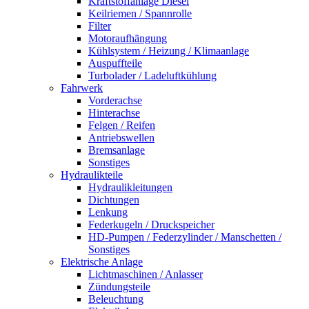
Kraftstoffanlage Diesel
Keilriemen / Spannrolle
Filter
Motoraufhängung
Kühlsystem / Heizung / Klimaanlage
Auspuffteile
Turbolader / Ladeluftkühlung
Fahrwerk
Vorderachse
Hinterachse
Felgen / Reifen
Antriebswellen
Bremsanlage
Sonstiges
Hydraulikteile
Hydraulikleitungen
Dichtungen
Lenkung
Federkugeln / Druckspeicher
HD-Pumpen / Federzylinder / Manschetten /
Sonstiges
Elektrische Anlage
Lichtmaschinen / Anlasser
Zündungsteile
Beleuchtung