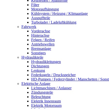
Keilriemen / Spannrolle
Filter
Motoraufhängung
Kühlsystem / Heizung / Klimaanlage
Auspuffteile
Turbolader / Ladeluftkühlung
Fahrwerk
Vorderachse
Hinterachse
Felgen / Reifen
Antriebswellen
Bremsanlage
Sonstiges
Hydraulikteile
Hydraulikleitungen
Dichtungen
Lenkung
Federkugeln / Druckspeicher
HD-Pumpen / Federzylinder / Manschetten / Sonst
Elektrische Anlage
Lichtmaschinen / Anlasser
Zündungsteile
Beleuchtung
Elektrik Innenraum
Elektrik Motorraum