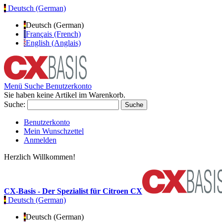
Deutsch (German)
Deutsch (German)
Français (French)
English (Anglais)
Menü
Suche
Benutzerkonto
Sie haben keine Artikel im Warenkorb.
Suche:
Suche
Benutzerkonto
Mein Wunschzettel
Anmelden
Herzlich Willkommen!
CX-Basis - Der Spezialist für Citroen CX
Deutsch (German)
Deutsch (German)