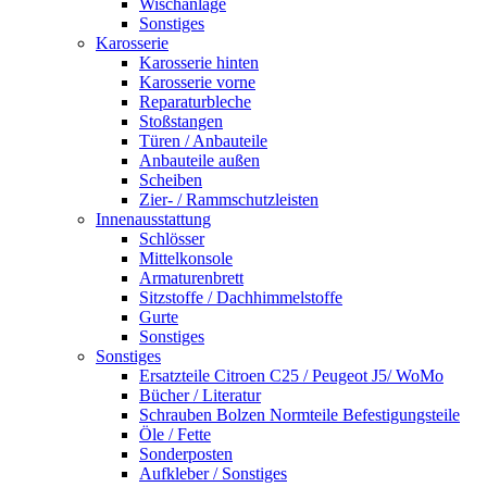
Wischanlage
Sonstiges
Karosserie
Karosserie hinten
Karosserie vorne
Reparaturbleche
Stoßstangen
Türen / Anbauteile
Anbauteile außen
Scheiben
Zier- / Rammschutzleisten
Innenausstattung
Schlösser
Mittelkonsole
Armaturenbrett
Sitzstoffe / Dachhimmelstoffe
Gurte
Sonstiges
Sonstiges
Ersatzteile Citroen C25 / Peugeot J5/ WoMo
Bücher / Literatur
Schrauben Bolzen Normteile Befestigungsteile
Öle / Fette
Sonderposten
Aufkleber / Sonstiges