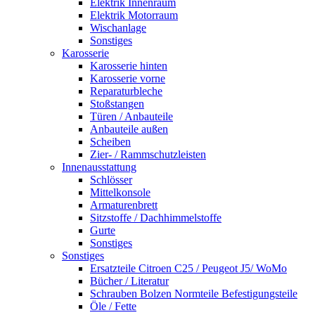
Elektrik Innenraum
Elektrik Motorraum
Wischanlage
Sonstiges
Karosserie
Karosserie hinten
Karosserie vorne
Reparaturbleche
Stoßstangen
Türen / Anbauteile
Anbauteile außen
Scheiben
Zier- / Rammschutzleisten
Innenausstattung
Schlösser
Mittelkonsole
Armaturenbrett
Sitzstoffe / Dachhimmelstoffe
Gurte
Sonstiges
Sonstiges
Ersatzteile Citroen C25 / Peugeot J5/ WoMo
Bücher / Literatur
Schrauben Bolzen Normteile Befestigungsteile
Öle / Fette