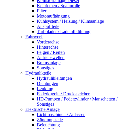
Kraftstoffanlage Diesel
Keilriemen / Spannrolle
Filter
Motoraufhängung
Kühlsystem / Heizung / Klimaanlage
Auspuffteile
Turbolader / Ladeluftkühlung
Fahrwerk
Vorderachse
Hinterachse
Felgen / Reifen
Antriebswellen
Bremsanlage
Sonstiges
Hydraulikteile
Hydraulikleitungen
Dichtungen
Lenkung
Federkugeln / Druckspeicher
HD-Pumpen / Federzylinder / Manschetten /
Sonstiges
Elektrische Anlage
Lichtmaschinen / Anlasser
Zündungsteile
Beleuchtung