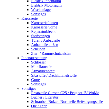
Elektrik Innenraum
Elektrik Motorraum
Wischanlage
Sonstiges
Karosserie
Karosserie hinten
Karosserie vorne
Reparaturbleche
Stoßstangen
Türen / Anbauteile
Anbauteile außen
Scheiben
Zier- / Rammschutzleisten
Innenausstattung
Schlösser
Mittelkonsole
Armaturenbrett
Sitzstoffe / Dachhimmelstoffe
Gurte
Sonstiges
Sonstiges
Ersatzteile Citroen C25 / Peugeot J5/ WoMo
Bücher / Literatur
Schrauben Bolzen Normteile Befestigungsteile
Öle / Fette