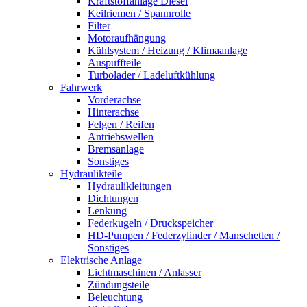
Kraftstoffanlage Diesel
Keilriemen / Spannrolle
Filter
Motoraufhängung
Kühlsystem / Heizung / Klimaanlage
Auspuffteile
Turbolader / Ladeluftkühlung
Fahrwerk
Vorderachse
Hinterachse
Felgen / Reifen
Antriebswellen
Bremsanlage
Sonstiges
Hydraulikteile
Hydraulikleitungen
Dichtungen
Lenkung
Federkugeln / Druckspeicher
HD-Pumpen / Federzylinder / Manschetten /
Sonstiges
Elektrische Anlage
Lichtmaschinen / Anlasser
Zündungsteile
Beleuchtung