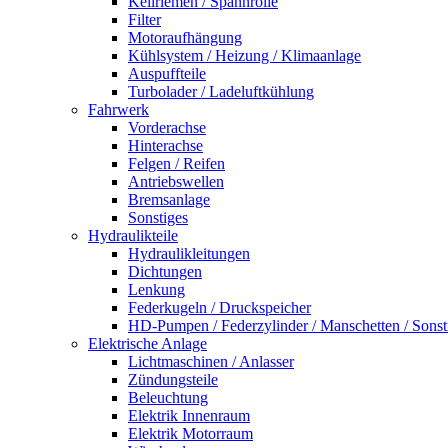
Keilriemen / Spannrolle
Filter
Motoraufhängung
Kühlsystem / Heizung / Klimaanlage
Auspuffteile
Turbolader / Ladeluftkühlung
Fahrwerk
Vorderachse
Hinterachse
Felgen / Reifen
Antriebswellen
Bremsanlage
Sonstiges
Hydraulikteile
Hydraulikleitungen
Dichtungen
Lenkung
Federkugeln / Druckspeicher
HD-Pumpen / Federzylinder / Manschetten / Sonst
Elektrische Anlage
Lichtmaschinen / Anlasser
Zündungsteile
Beleuchtung
Elektrik Innenraum
Elektrik Motorraum