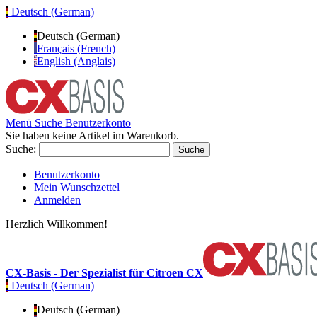
Deutsch (German)
Deutsch (German)
Français (French)
English (Anglais)
Menü
Suche
Benutzerkonto
Sie haben keine Artikel im Warenkorb.
Suche:
Suche
Benutzerkonto
Mein Wunschzettel
Anmelden
Herzlich Willkommen!
CX-Basis - Der Spezialist für Citroen CX
Deutsch (German)
Deutsch (German)