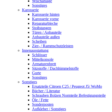
Wischanlage
Sonstiges
Karosserie
Karosserie hinten
Karosserie vorne
Reparaturbleche
Stoßstangen
Türen / Anbauteile
Anbauteile außen
Scheiben
Zier- / Rammschutzleisten
Innenausstattung
Schlösser
Mittelkonsole
Armaturenbrett
Sitzstoffe / Dachhimmelstoffe
Gurte
Sonstiges
Sonstiges
Ersatzteile Citroen C25 / Peugeot J5/ WoMo
Bücher / Literatur
Schrauben Bolzen Normteile Befestigungsteile
Öle / Fette
Sonderposten
Aufkleber / Sonstiges