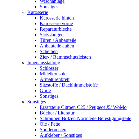
Wischanlage
Sonstiges
Karosserie
Karosserie hinten
Karosserie vorne
Reparaturbleche
Stoßstangen
Türen / Anbauteile
Anbauteile außen
Scheiben
Zier- / Rammschutzleisten
Innenausstattung
Schlösser
Mittelkonsole
Armaturenbrett
Sitzstoffe / Dachhimmelstoffe
Gurte
Sonstiges
Sonstiges
Ersatzteile Citroen C25 / Peugeot J5/ WoMo
Bücher / Literatur
Schrauben Bolzen Normteile Befestigungsteile
Öle / Fette
Sonderposten
Aufkleber / Sonstiges