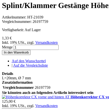
Splint/Klammer Gestänge Höhe
Artikelnummer:
HT-21039
Vergleichsnummer:
26197759
Verfügbarkeit:
Auf Lager
1,33 €
Inkl. 19% USt.
,
zzgl.
Versandkosten
Menge
In den Warenkorb
Auf den Wunschzettel
|
Auf die Vergleichsliste
Details
L=20mm, Ø 7 mm
Zusatzinformation
Vergleichsnummer
26197759
Sie könnten auch an folgenden Artikeln interessiert sein
Höhenkorrektor CX vo
125,00 €
Inkl. 19% USt.
,
zzgl.
Versandkosten