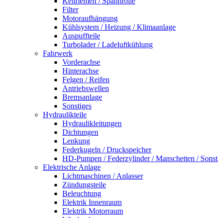
Keilriemen / Spannrolle
Filter
Motoraufhängung
Kühlsystem / Heizung / Klimaanlage
Auspuffteile
Turbolader / Ladeluftkühlung
Fahrwerk
Vorderachse
Hinterachse
Felgen / Reifen
Antriebswellen
Bremsanlage
Sonstiges
Hydraulikteile
Hydraulikleitungen
Dichtungen
Lenkung
Federkugeln / Druckspeicher
HD-Pumpen / Federzylinder / Manschetten / Sonst
Elektrische Anlage
Lichtmaschinen / Anlasser
Zündungsteile
Beleuchtung
Elektrik Innenraum
Elektrik Motorraum