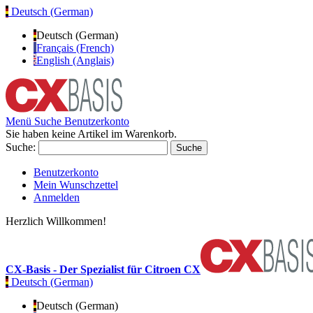
Deutsch (German)
Deutsch (German)
Français (French)
English (Anglais)
Menü
Suche
Benutzerkonto
Sie haben keine Artikel im Warenkorb.
Suche:
Suche
Benutzerkonto
Mein Wunschzettel
Anmelden
Herzlich Willkommen!
CX-Basis - Der Spezialist für Citroen CX
Deutsch (German)
Deutsch (German)