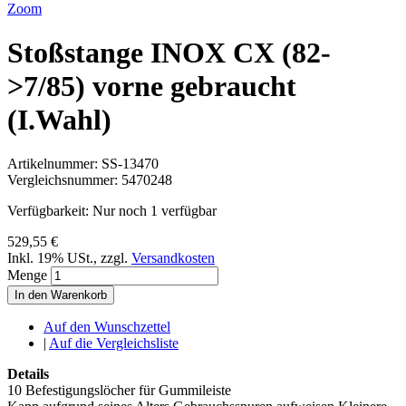
Zoom
Stoßstange INOX CX (82-
>7/85) vorne gebraucht
(I.Wahl)
Artikelnummer:
SS-13470
Vergleichsnummer:
5470248
Verfügbarkeit:
Nur noch 1 verfügbar
529,55 €
Inkl. 19% USt.
,
zzgl.
Versandkosten
Menge
In den Warenkorb
Auf den Wunschzettel
|
Auf die Vergleichsliste
Details
10 Befestigungslöcher für Gummileiste