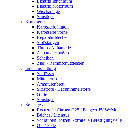
Elektrik Innenraum
Elektrik Motorraum
Wischanlage
Sonstiges
Karosserie
Karosserie hinten
Karosserie vorne
Reparaturbleche
Stoßstangen
Türen / Anbauteile
Anbauteile außen
Scheiben
Zier- / Rammschutzleisten
Innenausstattung
Schlösser
Mittelkonsole
Armaturenbrett
Sitzstoffe / Dachhimmelstoffe
Gurte
Sonstiges
Sonstiges
Ersatzteile Citroen C25 / Peugeot J5/ WoMo
Bücher / Literatur
Schrauben Bolzen Normteile Befestigungsteile
Öle / Fette