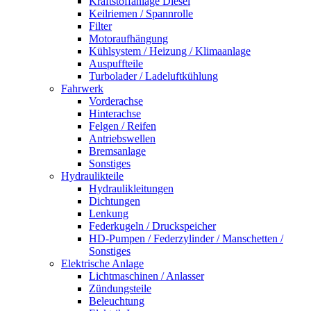
Kraftstoffanlage Diesel
Keilriemen / Spannrolle
Filter
Motoraufhängung
Kühlsystem / Heizung / Klimaanlage
Auspuffteile
Turbolader / Ladeluftkühlung
Fahrwerk
Vorderachse
Hinterachse
Felgen / Reifen
Antriebswellen
Bremsanlage
Sonstiges
Hydraulikteile
Hydraulikleitungen
Dichtungen
Lenkung
Federkugeln / Druckspeicher
HD-Pumpen / Federzylinder / Manschetten /
Sonstiges
Elektrische Anlage
Lichtmaschinen / Anlasser
Zündungsteile
Beleuchtung