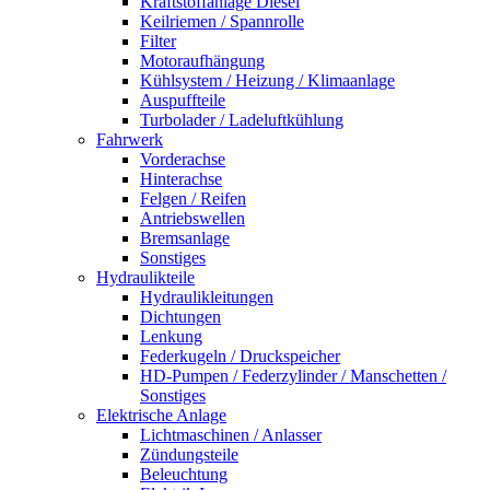
Kraftstoffanlage Diesel
Keilriemen / Spannrolle
Filter
Motoraufhängung
Kühlsystem / Heizung / Klimaanlage
Auspuffteile
Turbolader / Ladeluftkühlung
Fahrwerk
Vorderachse
Hinterachse
Felgen / Reifen
Antriebswellen
Bremsanlage
Sonstiges
Hydraulikteile
Hydraulikleitungen
Dichtungen
Lenkung
Federkugeln / Druckspeicher
HD-Pumpen / Federzylinder / Manschetten /
Sonstiges
Elektrische Anlage
Lichtmaschinen / Anlasser
Zündungsteile
Beleuchtung