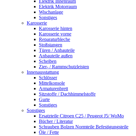
Elektrik Innenraum
Elektrik Motorraum
Wischanlage
Sonstiges
Karosserie
Karosserie hinten
Karosserie vorne
Reparaturbleche
Stoßstangen
Türen / Anbauteile
Anbauteile außen
Scheiben
Zier- / Rammschutzleisten
Innenausstattung
Schlösser
Mittelkonsole
Armaturenbrett
Sitzstoffe / Dachhimmelstoffe
Gurte
Sonstiges
Sonstiges
Ersatzteile Citroen C25 / Peugeot J5/ WoMo
Bücher / Literatur
Schrauben Bolzen Normteile Befestigungsteile
Öle / Fette