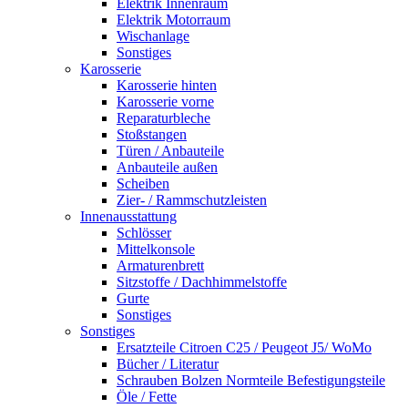
Elektrik Innenraum
Elektrik Motorraum
Wischanlage
Sonstiges
Karosserie
Karosserie hinten
Karosserie vorne
Reparaturbleche
Stoßstangen
Türen / Anbauteile
Anbauteile außen
Scheiben
Zier- / Rammschutzleisten
Innenausstattung
Schlösser
Mittelkonsole
Armaturenbrett
Sitzstoffe / Dachhimmelstoffe
Gurte
Sonstiges
Sonstiges
Ersatzteile Citroen C25 / Peugeot J5/ WoMo
Bücher / Literatur
Schrauben Bolzen Normteile Befestigungsteile
Öle / Fette