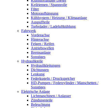
Kraftstoffanlage Diesel
Keilriemen / Spannrolle
Filter
Motoraufhängung
Kühlsystem / Heizung / Klimaanlage
Auspuffteile
Turbolader / Ladeluftkühlung
Fahrwerk
Vorderachse
Hinterachse
Felgen / Reifen
Antriebswellen
Bremsanlage
Sonstiges
Hydraulikteile
Hydraulikleitungen
Dichtungen
Lenkung
Federkugeln / Druckspeicher
HD-Pumpen / Federzylinder / Manschetten /
Sonstiges
Elektrische Anlage
Lichtmaschinen / Anlasser
Zündungsteile
Beleuchtung