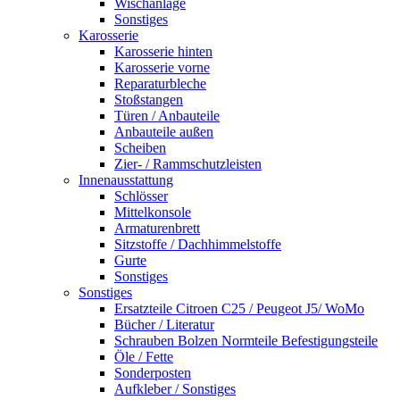
Wischanlage
Sonstiges
Karosserie
Karosserie hinten
Karosserie vorne
Reparaturbleche
Stoßstangen
Türen / Anbauteile
Anbauteile außen
Scheiben
Zier- / Rammschutzleisten
Innenausstattung
Schlösser
Mittelkonsole
Armaturenbrett
Sitzstoffe / Dachhimmelstoffe
Gurte
Sonstiges
Sonstiges
Ersatzteile Citroen C25 / Peugeot J5/ WoMo
Bücher / Literatur
Schrauben Bolzen Normteile Befestigungsteile
Öle / Fette
Sonderposten
Aufkleber / Sonstiges