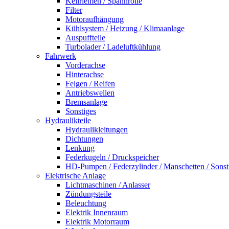
Keilriemen / Spannrolle
Filter
Motoraufhängung
Kühlsystem / Heizung / Klimaanlage
Auspuffteile
Turbolader / Ladeluftkühlung
Fahrwerk
Vorderachse
Hinterachse
Felgen / Reifen
Antriebswellen
Bremsanlage
Sonstiges
Hydraulikteile
Hydraulikleitungen
Dichtungen
Lenkung
Federkugeln / Druckspeicher
HD-Pumpen / Federzylinder / Manschetten / Sonst
Elektrische Anlage
Lichtmaschinen / Anlasser
Zündungsteile
Beleuchtung
Elektrik Innenraum
Elektrik Motorraum