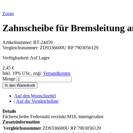
Zoom
Zahnscheibe für Bremsleitung 
Artikelnummer:
BT-24459
Vergleichsnummer:
ZD9336600U RP 7903056129
Verfügbarkeit:
Auf Lager
2,45 €
Inkl. 19% USt.
,
zzgl.
Versandkosten
Menge
In den Warenkorb
Auf den Wunschzettel
|
Auf die Vergleichsliste
Details
Fächerscheibe Federstahl verzinkt M18, innengezahnt
Zusatzinformation
Vergleichsnummer
ZD9336600U RP 7903056129