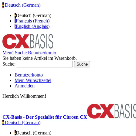
Deutsch (German)
Deutsch (German)
Français (French)
English (Anglais)
Menü
Suche
Benutzerkonto
Sie haben keine Artikel im Warenkorb.
Suche:
Suche
Benutzerkonto
Mein Wunschzettel
Anmelden
Herzlich Willkommen!
CX-Basis - Der Spezialist für Citroen CX
Deutsch (German)
Deutsch (German)