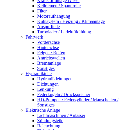
Kraftstoffanlage Diesel
Keilriemen / Spannrolle
Filter
Motoraufhängung
Kühlsystem / Heizung / Klimaanlage
Auspuffteile
Turbolader / Ladeluftkühlung
Fahrwerk
Vorderachse
Hinterachse
Felgen / Reifen
Antriebswellen
Bremsanlage
Sonstiges
Hydraulikteile
Hydraulikleitungen
Dichtungen
Lenkung
Federkugeln / Druckspeicher
HD-Pumpen / Federzylinder / Manschetten /
Sonstiges
Elektrische Anlage
Lichtmaschinen / Anlasser
Zündungsteile
Beleuchtung