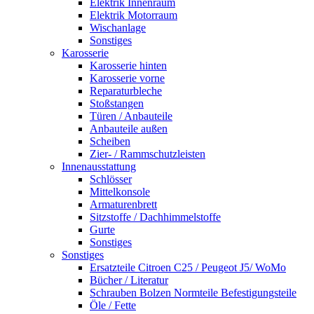
Elektrik Innenraum
Elektrik Motorraum
Wischanlage
Sonstiges
Karosserie
Karosserie hinten
Karosserie vorne
Reparaturbleche
Stoßstangen
Türen / Anbauteile
Anbauteile außen
Scheiben
Zier- / Rammschutzleisten
Innenausstattung
Schlösser
Mittelkonsole
Armaturenbrett
Sitzstoffe / Dachhimmelstoffe
Gurte
Sonstiges
Sonstiges
Ersatzteile Citroen C25 / Peugeot J5/ WoMo
Bücher / Literatur
Schrauben Bolzen Normteile Befestigungsteile
Öle / Fette