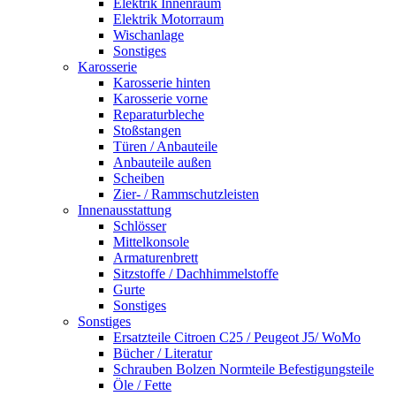
Elektrik Innenraum
Elektrik Motorraum
Wischanlage
Sonstiges
Karosserie
Karosserie hinten
Karosserie vorne
Reparaturbleche
Stoßstangen
Türen / Anbauteile
Anbauteile außen
Scheiben
Zier- / Rammschutzleisten
Innenausstattung
Schlösser
Mittelkonsole
Armaturenbrett
Sitzstoffe / Dachhimmelstoffe
Gurte
Sonstiges
Sonstiges
Ersatzteile Citroen C25 / Peugeot J5/ WoMo
Bücher / Literatur
Schrauben Bolzen Normteile Befestigungsteile
Öle / Fette