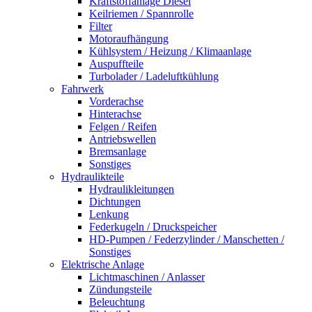
Kraftstoffanlage Diesel
Keilriemen / Spannrolle
Filter
Motoraufhängung
Kühlsystem / Heizung / Klimaanlage
Auspuffteile
Turbolader / Ladeluftkühlung
Fahrwerk
Vorderachse
Hinterachse
Felgen / Reifen
Antriebswellen
Bremsanlage
Sonstiges
Hydraulikteile
Hydraulikleitungen
Dichtungen
Lenkung
Federkugeln / Druckspeicher
HD-Pumpen / Federzylinder / Manschetten /
Sonstiges
Elektrische Anlage
Lichtmaschinen / Anlasser
Zündungsteile
Beleuchtung