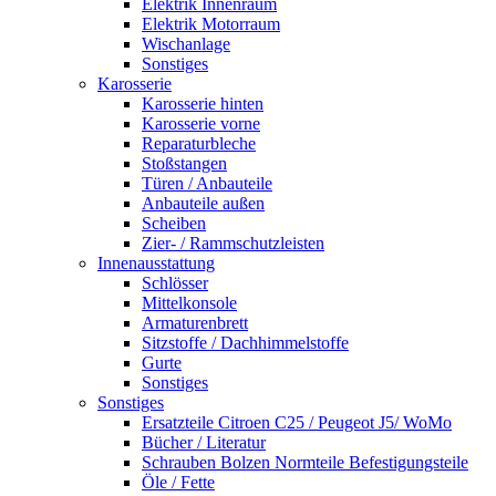
Elektrik Innenraum
Elektrik Motorraum
Wischanlage
Sonstiges
Karosserie
Karosserie hinten
Karosserie vorne
Reparaturbleche
Stoßstangen
Türen / Anbauteile
Anbauteile außen
Scheiben
Zier- / Rammschutzleisten
Innenausstattung
Schlösser
Mittelkonsole
Armaturenbrett
Sitzstoffe / Dachhimmelstoffe
Gurte
Sonstiges
Sonstiges
Ersatzteile Citroen C25 / Peugeot J5/ WoMo
Bücher / Literatur
Schrauben Bolzen Normteile Befestigungsteile
Öle / Fette