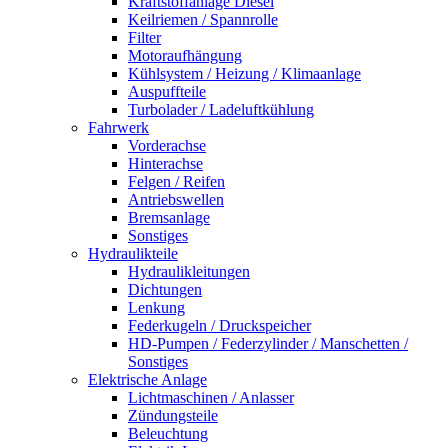
Kraftstoffanlage Diesel
Keilriemen / Spannrolle
Filter
Motoraufhängung
Kühlsystem / Heizung / Klimaanlage
Auspuffteile
Turbolader / Ladeluftkühlung
Fahrwerk
Vorderachse
Hinterachse
Felgen / Reifen
Antriebswellen
Bremsanlage
Sonstiges
Hydraulikteile
Hydraulikleitungen
Dichtungen
Lenkung
Federkugeln / Druckspeicher
HD-Pumpen / Federzylinder / Manschetten /
Sonstiges
Elektrische Anlage
Lichtmaschinen / Anlasser
Zündungsteile
Beleuchtung