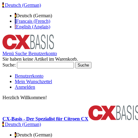
Deutsch (German)
Deutsch (German)
Français (French)
English (Anglais)
Menü
Suche
Benutzerkonto
Sie haben keine Artikel im Warenkorb.
Suche:
Suche
Benutzerkonto
Mein Wunschzettel
Anmelden
Herzlich Willkommen!
CX-Basis - Der Spezialist für Citroen CX
Deutsch (German)
Deutsch (German)