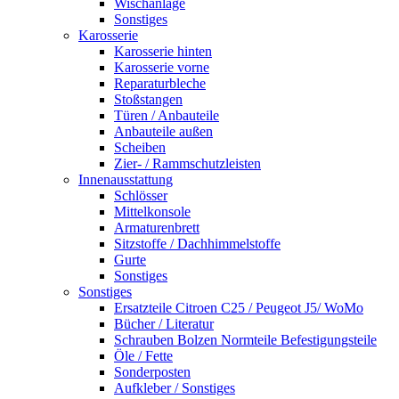
Wischanlage
Sonstiges
Karosserie
Karosserie hinten
Karosserie vorne
Reparaturbleche
Stoßstangen
Türen / Anbauteile
Anbauteile außen
Scheiben
Zier- / Rammschutzleisten
Innenausstattung
Schlösser
Mittelkonsole
Armaturenbrett
Sitzstoffe / Dachhimmelstoffe
Gurte
Sonstiges
Sonstiges
Ersatzteile Citroen C25 / Peugeot J5/ WoMo
Bücher / Literatur
Schrauben Bolzen Normteile Befestigungsteile
Öle / Fette
Sonderposten
Aufkleber / Sonstiges