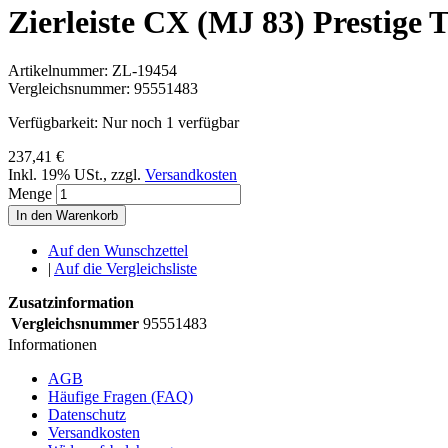
Zierleiste CX (MJ 83) Prestige 
Artikelnummer:
ZL-19454
Vergleichsnummer:
95551483
Verfügbarkeit:
Nur noch 1 verfügbar
237,41 €
Inkl. 19% USt.
,
zzgl.
Versandkosten
Menge
In den Warenkorb
Auf den Wunschzettel
|
Auf die Vergleichsliste
Zusatzinformation
Vergleichsnummer
95551483
Informationen
AGB
Häufige Fragen (FAQ)
Datenschutz
Versandkosten