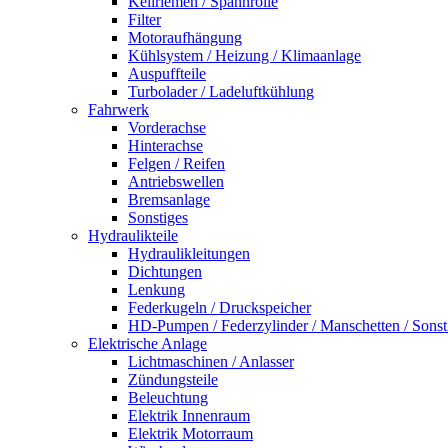
Keilriemen / Spannrolle
Filter
Motoraufhängung
Kühlsystem / Heizung / Klimaanlage
Auspuffteile
Turbolader / Ladeluftkühlung
Fahrwerk
Vorderachse
Hinterachse
Felgen / Reifen
Antriebswellen
Bremsanlage
Sonstiges
Hydraulikteile
Hydraulikleitungen
Dichtungen
Lenkung
Federkugeln / Druckspeicher
HD-Pumpen / Federzylinder / Manschetten / Sonst
Elektrische Anlage
Lichtmaschinen / Anlasser
Zündungsteile
Beleuchtung
Elektrik Innenraum
Elektrik Motorraum