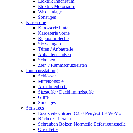
Elektrik Innenraum
Elektrik Motorraum
Wischanlage
Sonstiges
Karosserie
Karosserie hinten
Karosserie vorne
Reparaturbleche
Stoßstangen
Türen / Anbauteile
Anbauteile außen
Scheiben
Zier- / Rammschutzleisten
Innenausstattung
Schlösser
Mittelkonsole
Armaturenbrett
Sitzstoffe / Dachhimmelstoffe
Gurte
Sonstiges
Sonstiges
Ersatzteile Citroen C25 / Peugeot J5/ WoMo
Bücher / Literatur
Schrauben Bolzen Normteile Befestigungsteile
Öle / Fette