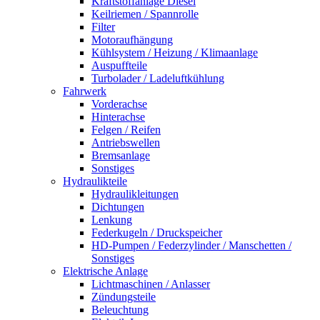
Kraftstoffanlage Diesel
Keilriemen / Spannrolle
Filter
Motoraufhängung
Kühlsystem / Heizung / Klimaanlage
Auspuffteile
Turbolader / Ladeluftkühlung
Fahrwerk
Vorderachse
Hinterachse
Felgen / Reifen
Antriebswellen
Bremsanlage
Sonstiges
Hydraulikteile
Hydraulikleitungen
Dichtungen
Lenkung
Federkugeln / Druckspeicher
HD-Pumpen / Federzylinder / Manschetten /
Sonstiges
Elektrische Anlage
Lichtmaschinen / Anlasser
Zündungsteile
Beleuchtung