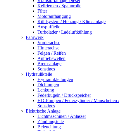
Kraftstoffanlage Diesel
Keilriemen / Spannrolle
Filter
Motoraufhängung
Kühlsystem / Heizung / Klimaanlage
Auspuffteile
Turbolader / Ladeluftkühlung
Fahrwerk
Vorderachse
Hinterachse
Felgen / Reifen
Antriebswellen
Bremsanlage
Sonstiges
Hydraulikteile
Hydraulikleitungen
Dichtungen
Lenkung
Federkugeln / Druckspeicher
HD-Pumpen / Federzylinder / Manschetten /
Sonstiges
Elektrische Anlage
Lichtmaschinen / Anlasser
Zündungsteile
Beleuchtung