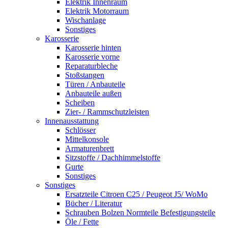
Elektrik Innenraum
Elektrik Motorraum
Wischanlage
Sonstiges
Karosserie
Karosserie hinten
Karosserie vorne
Reparaturbleche
Stoßstangen
Türen / Anbauteile
Anbauteile außen
Scheiben
Zier- / Rammschutzleisten
Innenausstattung
Schlösser
Mittelkonsole
Armaturenbrett
Sitzstoffe / Dachhimmelstoffe
Gurte
Sonstiges
Sonstiges
Ersatzteile Citroen C25 / Peugeot J5/ WoMo
Bücher / Literatur
Schrauben Bolzen Normteile Befestigungsteile
Öle / Fette