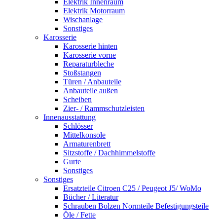
Elektrik Innenraum
Elektrik Motorraum
Wischanlage
Sonstiges
Karosserie
Karosserie hinten
Karosserie vorne
Reparaturbleche
Stoßstangen
Türen / Anbauteile
Anbauteile außen
Scheiben
Zier- / Rammschutzleisten
Innenausstattung
Schlösser
Mittelkonsole
Armaturenbrett
Sitzstoffe / Dachhimmelstoffe
Gurte
Sonstiges
Sonstiges
Ersatzteile Citroen C25 / Peugeot J5/ WoMo
Bücher / Literatur
Schrauben Bolzen Normteile Befestigungsteile
Öle / Fette