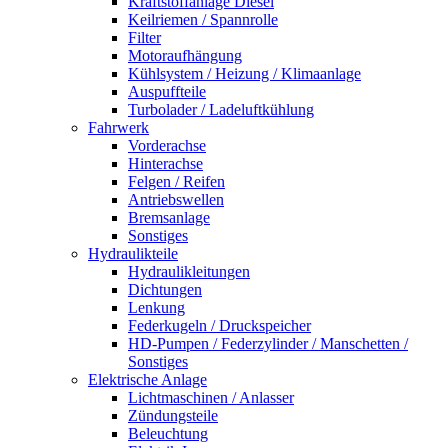
Kraftstoffanlage Diesel
Keilriemen / Spannrolle
Filter
Motoraufhängung
Kühlsystem / Heizung / Klimaanlage
Auspuffteile
Turbolader / Ladeluftkühlung
Fahrwerk
Vorderachse
Hinterachse
Felgen / Reifen
Antriebswellen
Bremsanlage
Sonstiges
Hydraulikteile
Hydraulikleitungen
Dichtungen
Lenkung
Federkugeln / Druckspeicher
HD-Pumpen / Federzylinder / Manschetten /
Sonstiges
Elektrische Anlage
Lichtmaschinen / Anlasser
Zündungsteile
Beleuchtung