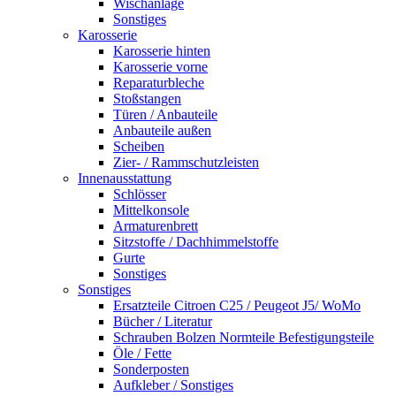
Wischanlage
Sonstiges
Karosserie
Karosserie hinten
Karosserie vorne
Reparaturbleche
Stoßstangen
Türen / Anbauteile
Anbauteile außen
Scheiben
Zier- / Rammschutzleisten
Innenausstattung
Schlösser
Mittelkonsole
Armaturenbrett
Sitzstoffe / Dachhimmelstoffe
Gurte
Sonstiges
Sonstiges
Ersatzteile Citroen C25 / Peugeot J5/ WoMo
Bücher / Literatur
Schrauben Bolzen Normteile Befestigungsteile
Öle / Fette
Sonderposten
Aufkleber / Sonstiges