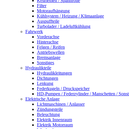
Keilriemen / Spannrolle
Filter
Motoraufhängung
Kühlsystem / Heizung / Klimaanlage
Auspuffteile
Turbolader / Ladeluftkühlung
Fahrwerk
Vorderachse
Hinterachse
Felgen / Reifen
Antriebswellen
Bremsanlage
Sonstiges
Hydraulikteile
Hydraulikleitungen
Dichtungen
Lenkung
Federkugeln / Druckspeicher
HD-Pumpen / Federzylinder / Manschetten / Sonst
Elektrische Anlage
Lichtmaschinen / Anlasser
Zündungsteile
Beleuchtung
Elektrik Innenraum
Elektrik Motorraum