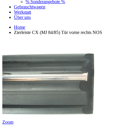
% Sonderangebote %
Gebrauchtwagen
Werkstatt
Über uns
Home
Zierleiste CX (MJ 84/85) Tür vorne rechts NOS
Zoom