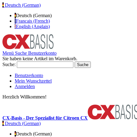
Deutsch (German)
Deutsch (German)
Français (French)
English (Anglais)
Menü
Suche
Benutzerkonto
Sie haben keine Artikel im Warenkorb.
Suche:
Suche
Benutzerkonto
Mein Wunschzettel
Anmelden
Herzlich Willkommen!
CX-Basis - Der Spezialist für Citroen CX
Deutsch (German)
Deutsch (German)