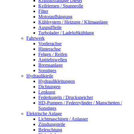
Kraftstoffanlage Diesel
Keilriemen / Spannrolle
Filter
Motoraufhängung
Kühlsystem / Heizung / Klimaanlage
Auspuffteile
Turbolader / Ladeluftkühlung
Fahrwerk
Vorderachse
Hinterachse
Felgen / Reifen
Antriebswellen
Bremsanlage
Sonstiges
Hydraulikteile
Hydraulikleitungen
Dichtungen
Lenkung
Federkugeln / Druckspeicher
HD-Pumpen / Federzylinder / Manschetten /
Sonstiges
Elektrische Anlage
Lichtmaschinen / Anlasser
Zündungsteile
Beleuchtung