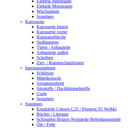
Elektrik Innenraum
Elektrik Motorraum
Wischanlage
Sonstiges
Karosserie
Karosserie hinten
Karosserie vorne
Reparaturbleche
Stoßstangen
Türen / Anbauteile
Anbauteile außen
Scheiben
Zier- / Rammschutzleisten
Innenausstattung
Schlösser
Mittelkonsole
Armaturenbrett
Sitzstoffe / Dachhimmelstoffe
Gurte
Sonstiges
Sonstiges
Ersatzteile Citroen C25 / Peugeot J5/ WoMo
Bücher / Literatur
Schrauben Bolzen Normteile Befestigungsteile
Öle / Fette