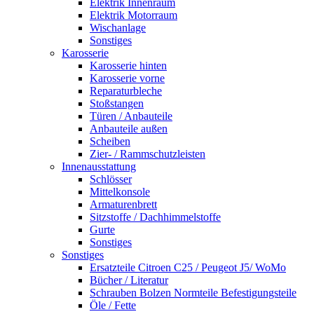
Elektrik Innenraum
Elektrik Motorraum
Wischanlage
Sonstiges
Karosserie
Karosserie hinten
Karosserie vorne
Reparaturbleche
Stoßstangen
Türen / Anbauteile
Anbauteile außen
Scheiben
Zier- / Rammschutzleisten
Innenausstattung
Schlösser
Mittelkonsole
Armaturenbrett
Sitzstoffe / Dachhimmelstoffe
Gurte
Sonstiges
Sonstiges
Ersatzteile Citroen C25 / Peugeot J5/ WoMo
Bücher / Literatur
Schrauben Bolzen Normteile Befestigungsteile
Öle / Fette