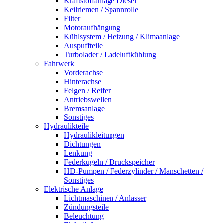
Kraftstoffanlage Diesel
Keilriemen / Spannrolle
Filter
Motoraufhängung
Kühlsystem / Heizung / Klimaanlage
Auspuffteile
Turbolader / Ladeluftkühlung
Fahrwerk
Vorderachse
Hinterachse
Felgen / Reifen
Antriebswellen
Bremsanlage
Sonstiges
Hydraulikteile
Hydraulikleitungen
Dichtungen
Lenkung
Federkugeln / Druckspeicher
HD-Pumpen / Federzylinder / Manschetten /
Sonstiges
Elektrische Anlage
Lichtmaschinen / Anlasser
Zündungsteile
Beleuchtung