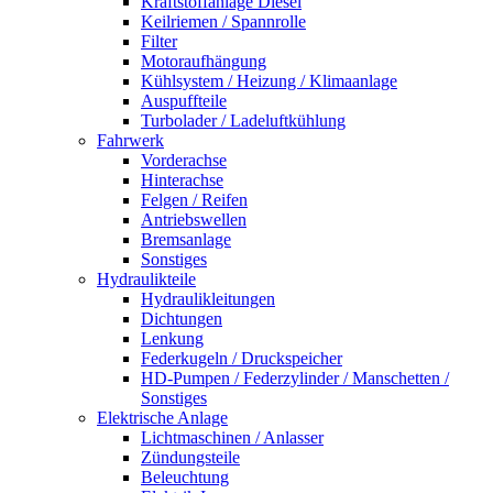
Kraftstoffanlage Diesel
Keilriemen / Spannrolle
Filter
Motoraufhängung
Kühlsystem / Heizung / Klimaanlage
Auspuffteile
Turbolader / Ladeluftkühlung
Fahrwerk
Vorderachse
Hinterachse
Felgen / Reifen
Antriebswellen
Bremsanlage
Sonstiges
Hydraulikteile
Hydraulikleitungen
Dichtungen
Lenkung
Federkugeln / Druckspeicher
HD-Pumpen / Federzylinder / Manschetten /
Sonstiges
Elektrische Anlage
Lichtmaschinen / Anlasser
Zündungsteile
Beleuchtung