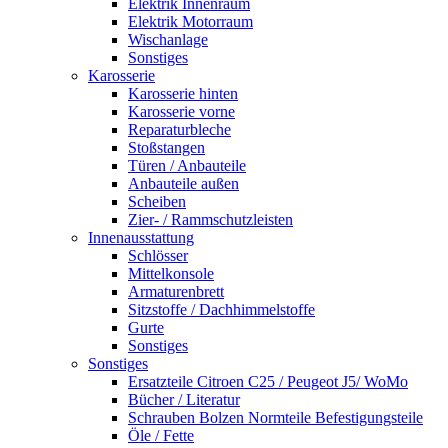
Elektrik Innenraum
Elektrik Motorraum
Wischanlage
Sonstiges
Karosserie
Karosserie hinten
Karosserie vorne
Reparaturbleche
Stoßstangen
Türen / Anbauteile
Anbauteile außen
Scheiben
Zier- / Rammschutzleisten
Innenausstattung
Schlösser
Mittelkonsole
Armaturenbrett
Sitzstoffe / Dachhimmelstoffe
Gurte
Sonstiges
Sonstiges
Ersatzteile Citroen C25 / Peugeot J5/ WoMo
Bücher / Literatur
Schrauben Bolzen Normteile Befestigungsteile
Öle / Fette