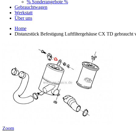
% Sonderangebote %
Gebrauchtwagen
Werkstatt
Über uns
Home
Distanzstück Befestigung Luftfiltergehäuse CX TD gebraucht v
Zoom