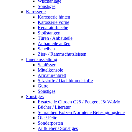
Wischanlage
Sonstiges
Karosserie
Karosserie hinten
Karosserie vorne
Reparaturbleche
Stoßstangen
Türen / Anbauteile
Anbauteile außen
Scheiben
Zier- / Rammschutzleisten
Innenausstattung
Schlösser
Mittelkonsole
Armaturenbrett
Sitzstoffe / Dachhimmelstoffe
Gurte
Sonstiges
Sonstiges
Ersatzteile Citroen C25 / Peugeot J5/ WoMo
Bücher / Literatur
Schrauben Bolzen Normteile Befestigungsteile
Öle / Fette
Sonderposten
Aufkleber / Sonstiges