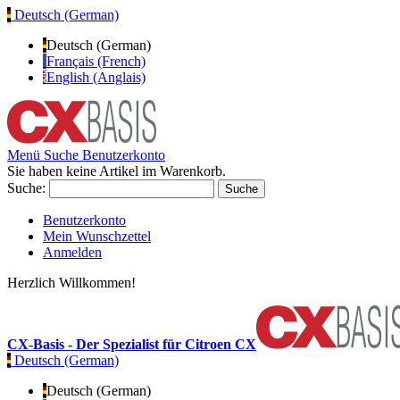
Deutsch (German)
Deutsch (German)
Français (French)
English (Anglais)
Menü
Suche
Benutzerkonto
Sie haben keine Artikel im Warenkorb.
Suche:
Suche
Benutzerkonto
Mein Wunschzettel
Anmelden
Herzlich Willkommen!
CX-Basis - Der Spezialist für Citroen CX
Deutsch (German)
Deutsch (German)