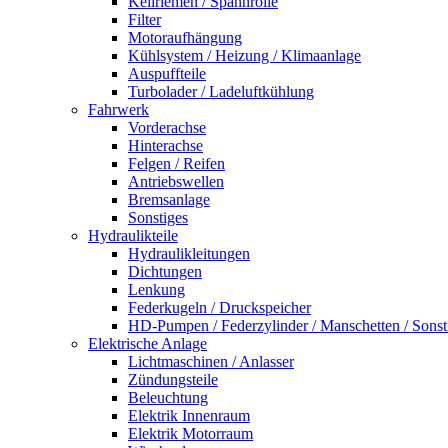
Keilriemen / Spannrolle
Filter
Motoraufhängung
Kühlsystem / Heizung / Klimaanlage
Auspuffteile
Turbolader / Ladeluftkühlung
Fahrwerk
Vorderachse
Hinterachse
Felgen / Reifen
Antriebswellen
Bremsanlage
Sonstiges
Hydraulikteile
Hydraulikleitungen
Dichtungen
Lenkung
Federkugeln / Druckspeicher
HD-Pumpen / Federzylinder / Manschetten / Sonst
Elektrische Anlage
Lichtmaschinen / Anlasser
Zündungsteile
Beleuchtung
Elektrik Innenraum
Elektrik Motorraum