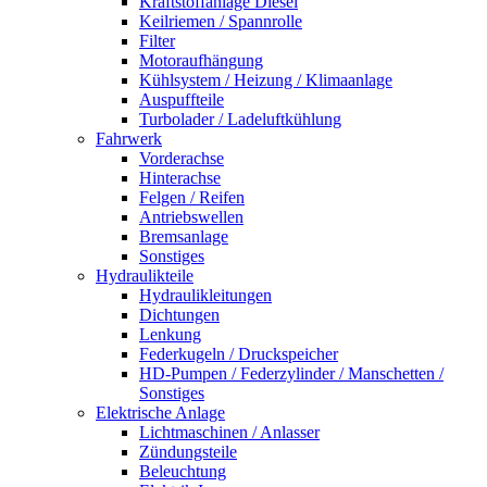
Kraftstoffanlage Diesel
Keilriemen / Spannrolle
Filter
Motoraufhängung
Kühlsystem / Heizung / Klimaanlage
Auspuffteile
Turbolader / Ladeluftkühlung
Fahrwerk
Vorderachse
Hinterachse
Felgen / Reifen
Antriebswellen
Bremsanlage
Sonstiges
Hydraulikteile
Hydraulikleitungen
Dichtungen
Lenkung
Federkugeln / Druckspeicher
HD-Pumpen / Federzylinder / Manschetten /
Sonstiges
Elektrische Anlage
Lichtmaschinen / Anlasser
Zündungsteile
Beleuchtung