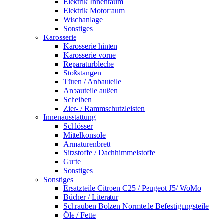
Elektrik Innenraum
Elektrik Motorraum
Wischanlage
Sonstiges
Karosserie
Karosserie hinten
Karosserie vorne
Reparaturbleche
Stoßstangen
Türen / Anbauteile
Anbauteile außen
Scheiben
Zier- / Rammschutzleisten
Innenausstattung
Schlösser
Mittelkonsole
Armaturenbrett
Sitzstoffe / Dachhimmelstoffe
Gurte
Sonstiges
Sonstiges
Ersatzteile Citroen C25 / Peugeot J5/ WoMo
Bücher / Literatur
Schrauben Bolzen Normteile Befestigungsteile
Öle / Fette