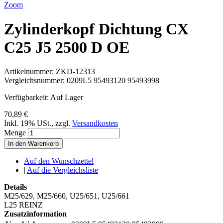
Zoom
Zylinderkopf Dichtung CX
C25 J5 2500 D OE
Artikelnummer:
ZKD-12313
Vergleichsnummer:
0209L5 95493120 95493998
Verfügbarkeit:
Auf Lager
70,89 €
Inkl. 19% USt.
,
zzgl.
Versandkosten
Menge
In den Warenkorb
Auf den Wunschzettel
|
Auf die Vergleichsliste
Details
M25/629, M25/660, U25/651, U25/661
L25 REINZ
Zusatzinformation