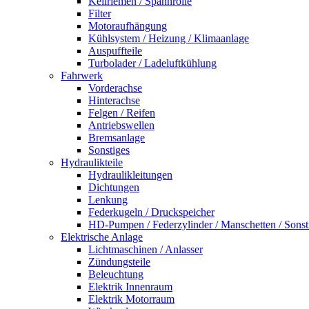
Keilriemen / Spannrolle
Filter
Motoraufhängung
Kühlsystem / Heizung / Klimaanlage
Auspuffteile
Turbolader / Ladeluftkühlung
Fahrwerk
Vorderachse
Hinterachse
Felgen / Reifen
Antriebswellen
Bremsanlage
Sonstiges
Hydraulikteile
Hydraulikleitungen
Dichtungen
Lenkung
Federkugeln / Druckspeicher
HD-Pumpen / Federzylinder / Manschetten / Sonst
Elektrische Anlage
Lichtmaschinen / Anlasser
Zündungsteile
Beleuchtung
Elektrik Innenraum
Elektrik Motorraum