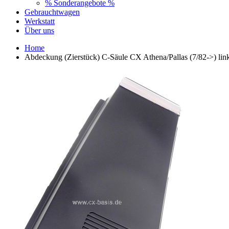
% Sonderangebote %
Gebrauchtwagen
Werkstatt
Über uns
Home
Abdeckung (Zierstück) C-Säule CX Athena/Pallas (7/82->) li