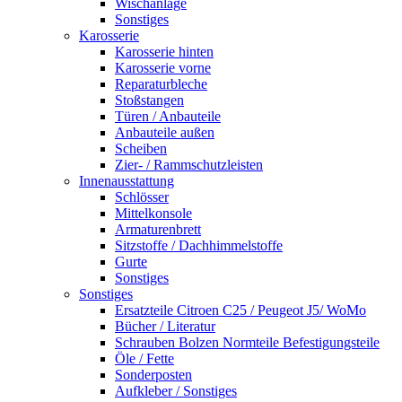
Wischanlage
Sonstiges
Karosserie
Karosserie hinten
Karosserie vorne
Reparaturbleche
Stoßstangen
Türen / Anbauteile
Anbauteile außen
Scheiben
Zier- / Rammschutzleisten
Innenausstattung
Schlösser
Mittelkonsole
Armaturenbrett
Sitzstoffe / Dachhimmelstoffe
Gurte
Sonstiges
Sonstiges
Ersatzteile Citroen C25 / Peugeot J5/ WoMo
Bücher / Literatur
Schrauben Bolzen Normteile Befestigungsteile
Öle / Fette
Sonderposten
Aufkleber / Sonstiges