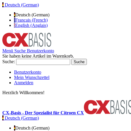
Deutsch (German)
Deutsch (German)
Français (French)
English (Anglais)
Menü
Suche
Benutzerkonto
Sie haben keine Artikel im Warenkorb.
Suche:
Suche
Benutzerkonto
Mein Wunschzettel
Anmelden
Herzlich Willkommen!
CX-Basis - Der Spezialist für Citroen CX
Deutsch (German)
Deutsch (German)