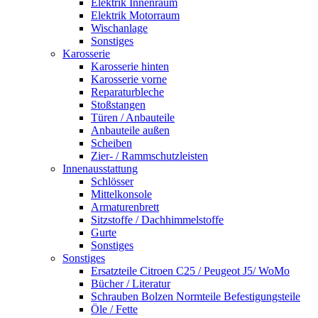
Elektrik Innenraum
Elektrik Motorraum
Wischanlage
Sonstiges
Karosserie
Karosserie hinten
Karosserie vorne
Reparaturbleche
Stoßstangen
Türen / Anbauteile
Anbauteile außen
Scheiben
Zier- / Rammschutzleisten
Innenausstattung
Schlösser
Mittelkonsole
Armaturenbrett
Sitzstoffe / Dachhimmelstoffe
Gurte
Sonstiges
Sonstiges
Ersatzteile Citroen C25 / Peugeot J5/ WoMo
Bücher / Literatur
Schrauben Bolzen Normteile Befestigungsteile
Öle / Fette