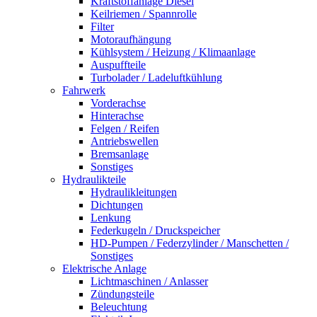
Kraftstoffanlage Diesel
Keilriemen / Spannrolle
Filter
Motoraufhängung
Kühlsystem / Heizung / Klimaanlage
Auspuffteile
Turbolader / Ladeluftkühlung
Fahrwerk
Vorderachse
Hinterachse
Felgen / Reifen
Antriebswellen
Bremsanlage
Sonstiges
Hydraulikteile
Hydraulikleitungen
Dichtungen
Lenkung
Federkugeln / Druckspeicher
HD-Pumpen / Federzylinder / Manschetten /
Sonstiges
Elektrische Anlage
Lichtmaschinen / Anlasser
Zündungsteile
Beleuchtung