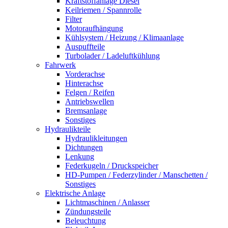
Kraftstoffanlage Diesel
Keilriemen / Spannrolle
Filter
Motoraufhängung
Kühlsystem / Heizung / Klimaanlage
Auspuffteile
Turbolader / Ladeluftkühlung
Fahrwerk
Vorderachse
Hinterachse
Felgen / Reifen
Antriebswellen
Bremsanlage
Sonstiges
Hydraulikteile
Hydraulikleitungen
Dichtungen
Lenkung
Federkugeln / Druckspeicher
HD-Pumpen / Federzylinder / Manschetten /
Sonstiges
Elektrische Anlage
Lichtmaschinen / Anlasser
Zündungsteile
Beleuchtung