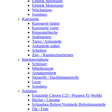
Elektrik Innenraum
Elektrik Motorraum
Wischanlage
Sonstiges
Karosserie
Karosserie hinten
Karosserie vorne
Reparaturbleche
Stoßstangen
Türen / Anbauteile
Anbauteile außen
Scheiben
Zier- / Rammschutzleisten
Innenausstattung
Schlösser
Mittelkonsole
Armaturenbrett
Sitzstoffe / Dachhimmelstoffe
Gurte
Sonstiges
Sonstiges
Ersatzteile Citroen C25 / Peugeot J5/ WoMo
Bücher / Literatur
Schrauben Bolzen Normteile Befestigungsteile
Öle / Fette