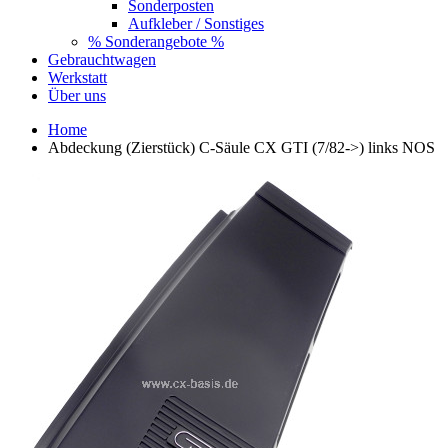
Sonderposten
Aufkleber / Sonstiges
% Sonderangebote %
Gebrauchtwagen
Werkstatt
Über uns
Home
Abdeckung (Zierstück) C-Säule CX GTI (7/82->) links NOS