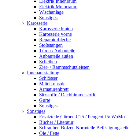
Elektrik Innenraum
Elektrik Motorraum
Wischanlage
Sonstiges
Karosserie
Karosserie hinten
Karosserie vorne
Reparaturbleche
Stoßstangen
Türen / Anbauteile
Anbauteile außen
Scheiben
Zier- / Rammschutzleisten
Innenausstattung
Schlösser
Mittelkonsole
Armaturenbrett
Sitzstoffe / Dachhimmelstoffe
Gurte
Sonstiges
Sonstiges
Ersatzteile Citroen C25 / Peugeot J5/ WoMo
Bücher / Literatur
Schrauben Bolzen Normteile Befestigungsteile
Öle / Fette