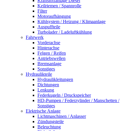
Kraftstoffanlage Diesel
Keilriemen / Spannrolle
Filter
Motoraufhängung
Kühlsystem / Heizung / Klimaanlage
Auspuffteile
Turbolader / Ladeluftkühlung
Fahrwerk
Vorderachse
Hinterachse
Felgen / Reifen
Antriebswellen
Bremsanlage
Sonstiges
Hydraulikteile
Hydraulikleitungen
Dichtungen
Lenkung
Federkugeln / Druckspeicher
HD-Pumpen / Federzylinder / Manschetten /
Sonstiges
Elektrische Anlage
Lichtmaschinen / Anlasser
Zündungsteile
Beleuchtung