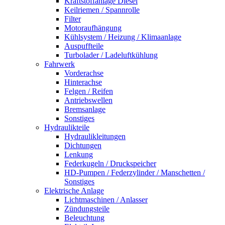
Kraftstoffanlage Diesel
Keilriemen / Spannrolle
Filter
Motoraufhängung
Kühlsystem / Heizung / Klimaanlage
Auspuffteile
Turbolader / Ladeluftkühlung
Fahrwerk
Vorderachse
Hinterachse
Felgen / Reifen
Antriebswellen
Bremsanlage
Sonstiges
Hydraulikteile
Hydraulikleitungen
Dichtungen
Lenkung
Federkugeln / Druckspeicher
HD-Pumpen / Federzylinder / Manschetten /
Sonstiges
Elektrische Anlage
Lichtmaschinen / Anlasser
Zündungsteile
Beleuchtung