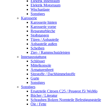
Elektrik Innenraum
Elektrik Motorraum
Wischanlage
Sonstiges
Karosserie
Karosserie hinten
Karosserie vorne
Reparaturbleche
Stoßstangen
Türen / Anbauteile
Anbauteile außen
Scheiben
Zier- / Rammschutzleisten
Innenausstattung
Schlösser
Mittelkonsole
Armaturenbrett
Sitzstoffe / Dachhimmelstoffe
Gurte
Sonstiges
Sonstiges
Ersatzteile Citroen C25 / Peugeot J5/ WoMo
Bücher / Literatur
Schrauben Bolzen Normteile Befestigungsteile
Öle / Fette