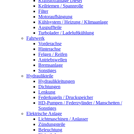
Kraftstoffanlage Diesel
Keilriemen / Spannrolle
Filter
Motoraufhängung
Kühlsystem / Heizung / Klimaanlage
Auspuffteile
Turbolader / Ladeluftkühlung
Fahrwerk
Vorderachse
Hinterachse
Felgen / Reifen
Antriebswellen
Bremsanlage
Sonstiges
Hydraulikteile
Hydraulikleitungen
Dichtungen
Lenkung
Federkugeln / Druckspeicher
HD-Pumpen / Federzylinder / Manschetten /
Sonstiges
Elektrische Anlage
Lichtmaschinen / Anlasser
Zündungsteile
Beleuchtung