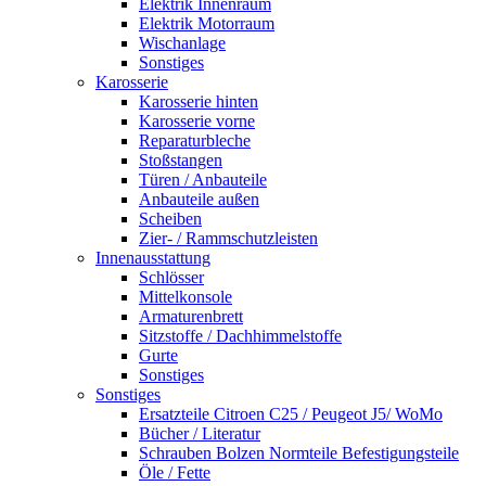
Elektrik Innenraum
Elektrik Motorraum
Wischanlage
Sonstiges
Karosserie
Karosserie hinten
Karosserie vorne
Reparaturbleche
Stoßstangen
Türen / Anbauteile
Anbauteile außen
Scheiben
Zier- / Rammschutzleisten
Innenausstattung
Schlösser
Mittelkonsole
Armaturenbrett
Sitzstoffe / Dachhimmelstoffe
Gurte
Sonstiges
Sonstiges
Ersatzteile Citroen C25 / Peugeot J5/ WoMo
Bücher / Literatur
Schrauben Bolzen Normteile Befestigungsteile
Öle / Fette