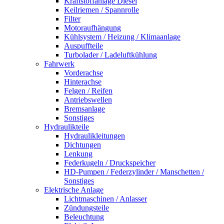
Kraftstoffanlage Diesel
Keilriemen / Spannrolle
Filter
Motoraufhängung
Kühlsystem / Heizung / Klimaanlage
Auspuffteile
Turbolader / Ladeluftkühlung
Fahrwerk
Vorderachse
Hinterachse
Felgen / Reifen
Antriebswellen
Bremsanlage
Sonstiges
Hydraulikteile
Hydraulikleitungen
Dichtungen
Lenkung
Federkugeln / Druckspeicher
HD-Pumpen / Federzylinder / Manschetten /
Sonstiges
Elektrische Anlage
Lichtmaschinen / Anlasser
Zündungsteile
Beleuchtung