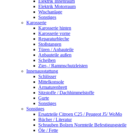
Elektrik Innenraum
Elektrik Motorraum
Wischanlage
Sonstiges
Karosserie
Karosserie hinten
Karosserie vorne
Reparaturbleche
Stoßstangen
Türen / Anbauteile
Anbauteile außen
Scheiben
Zier- / Rammschutzleisten
Innenausstattung
Schlösser
Mittelkonsole
Armaturenbrett
Sitzstoffe / Dachhimmelstoffe
Gurte
Sonstiges
Sonstiges
Ersatzteile Citroen C25 / Peugeot J5/ WoMo
Bücher / Literatur
Schrauben Bolzen Normteile Befestigungsteile
Öle / Fette