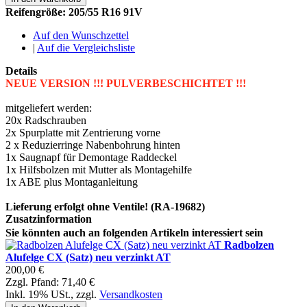
Reifengröße: 205/55 R16 91V
Auf den Wunschzettel
|
Auf die Vergleichsliste
Details
NEUE VERSION !!! PULVERBESCHICHTET !!!
mitgeliefert werden:
20x Radschrauben
2x Spurplatte mit Zentrierung vorne
2 x Reduzierringe Nabenbohrung hinten
1x Saugnapf für Demontage Raddeckel
1x Hilfsbolzen mit Mutter als Montagehilfe
1x ABE plus Montaganleitung
Lieferung erfolgt ohne Ventile! (RA-19682)
Zusatzinformation
Sie könnten auch an folgenden Artikeln interessiert sein
Radbolzen
Alufelge CX (Satz) neu verzinkt AT
200,00 €
Zzgl. Pfand:
71,40 €
Inkl. 19% USt.
,
zzgl.
Versandkosten