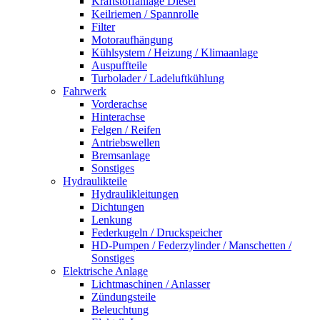
Kraftstoffanlage Diesel
Keilriemen / Spannrolle
Filter
Motoraufhängung
Kühlsystem / Heizung / Klimaanlage
Auspuffteile
Turbolader / Ladeluftkühlung
Fahrwerk
Vorderachse
Hinterachse
Felgen / Reifen
Antriebswellen
Bremsanlage
Sonstiges
Hydraulikteile
Hydraulikleitungen
Dichtungen
Lenkung
Federkugeln / Druckspeicher
HD-Pumpen / Federzylinder / Manschetten /
Sonstiges
Elektrische Anlage
Lichtmaschinen / Anlasser
Zündungsteile
Beleuchtung