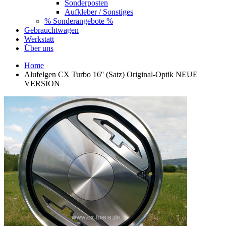
Sonderposten
Aufkleber / Sonstiges
% Sonderangebote %
Gebrauchtwagen
Werkstatt
Über uns
Home
Alufelgen CX Turbo 16'' (Satz) Original-Optik NEUE
VERSION