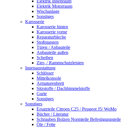
Elektrik Innenraum
Elektrik Motorraum
Wischanlage
Sonstiges
Karosserie
Karosserie hinten
Karosserie vorne
Reparaturbleche
Stoßstangen
Türen / Anbauteile
Anbauteile außen
Scheiben
Zier- / Rammschutzleisten
Innenausstattung
Schlösser
Mittelkonsole
Armaturenbrett
Sitzstoffe / Dachhimmelstoffe
Gurte
Sonstiges
Sonstiges
Ersatzteile Citroen C25 / Peugeot J5/ WoMo
Bücher / Literatur
Schrauben Bolzen Normteile Befestigungsteile
Öle / Fette