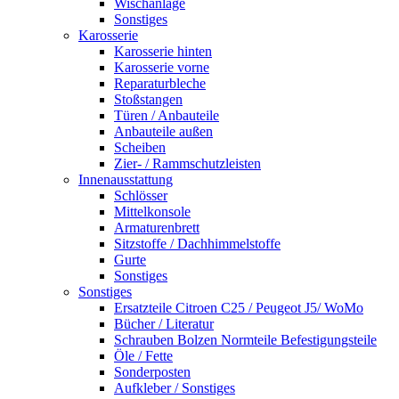
Wischanlage
Sonstiges
Karosserie
Karosserie hinten
Karosserie vorne
Reparaturbleche
Stoßstangen
Türen / Anbauteile
Anbauteile außen
Scheiben
Zier- / Rammschutzleisten
Innenausstattung
Schlösser
Mittelkonsole
Armaturenbrett
Sitzstoffe / Dachhimmelstoffe
Gurte
Sonstiges
Sonstiges
Ersatzteile Citroen C25 / Peugeot J5/ WoMo
Bücher / Literatur
Schrauben Bolzen Normteile Befestigungsteile
Öle / Fette
Sonderposten
Aufkleber / Sonstiges