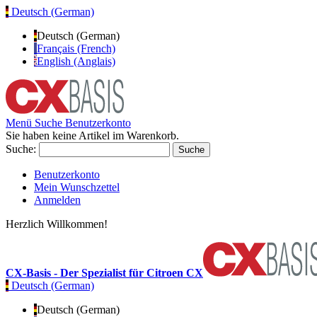
Deutsch (German)
Deutsch (German)
Français (French)
English (Anglais)
Menü
Suche
Benutzerkonto
Sie haben keine Artikel im Warenkorb.
Suche:
Suche
Benutzerkonto
Mein Wunschzettel
Anmelden
Herzlich Willkommen!
CX-Basis - Der Spezialist für Citroen CX
Deutsch (German)
Deutsch (German)