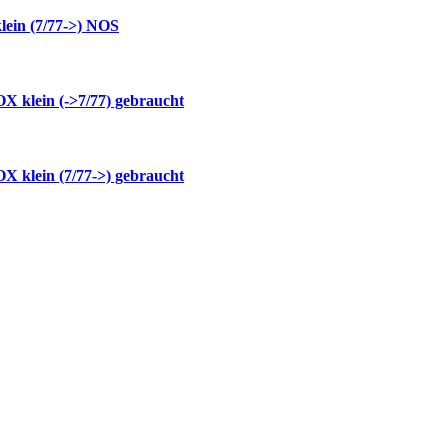
ein (7/77->) NOS
 klein (->7/77) gebraucht
 klein (7/77->) gebraucht