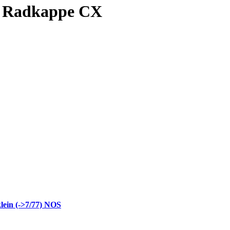
ne Radkappe CX
ein (->7/77) NOS