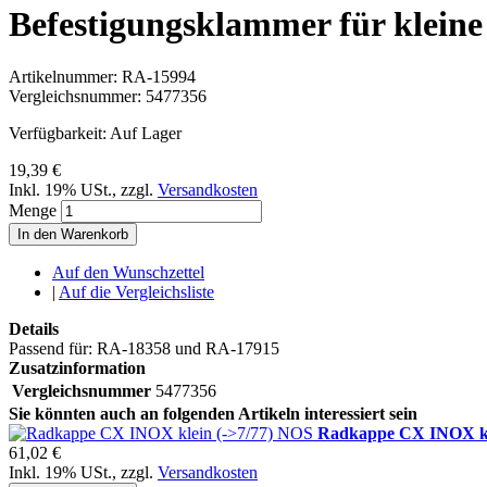
Befestigungsklammer für klei
Artikelnummer:
RA-15994
Vergleichsnummer:
5477356
Verfügbarkeit:
Auf Lager
19,39 €
Inkl. 19% USt.
,
zzgl.
Versandkosten
Menge
In den Warenkorb
Auf den Wunschzettel
|
Auf die Vergleichsliste
Details
Passend für: RA-18358 und RA-17915
Zusatzinformation
Vergleichsnummer
5477356
Sie könnten auch an folgenden Artikeln interessiert sein
Radkappe CX INOX kl
61,02 €
Inkl. 19% USt.
,
zzgl.
Versandkosten