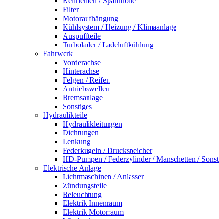
Keilriemen / Spannrolle
Filter
Motoraufhängung
Kühlsystem / Heizung / Klimaanlage
Auspuffteile
Turbolader / Ladeluftkühlung
Fahrwerk
Vorderachse
Hinterachse
Felgen / Reifen
Antriebswellen
Bremsanlage
Sonstiges
Hydraulikteile
Hydraulikleitungen
Dichtungen
Lenkung
Federkugeln / Druckspeicher
HD-Pumpen / Federzylinder / Manschetten / Sonst
Elektrische Anlage
Lichtmaschinen / Anlasser
Zündungsteile
Beleuchtung
Elektrik Innenraum
Elektrik Motorraum